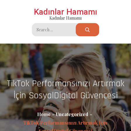
Skip
Kadınlar Hamamı
to
Kadınlar Hamamı
content
Search
for:
TikTok Performansınızı Artırmak
İçin SosyalDigital Güvencesi
Home
Uncategorized
TikTok Performansınızı Artırmak İçin
SosyalDigital Güvencesi