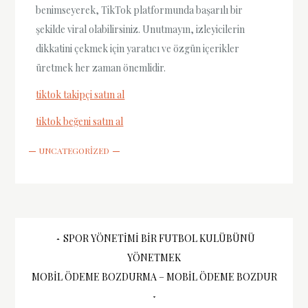
benimseyerek, TikTok platformunda başarılı bir
şekilde viral olabilirsiniz. Unutmayın, izleyicilerin
dikkatini çekmek için yaratıcı ve özgün içerikler
üretmek her zaman önemlidir.
tiktok takipçi satın al
tiktok beğeni satın al
UNCATEGORIZED
Yazı
SPOR YÖNETIMI BIR FUTBOL KULÜBÜNÜ
YÖNETMEK
gezinmesi
MOBIL ÖDEME BOZDURMA – MOBIL ÖDEME BOZDUR