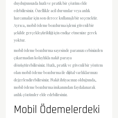
duyduğunuzda hızlı ve pratik bir çözüm elde
edebilirsiniz. Özellikle acil durumlar veya anlık
harcamalar için son derece kullanışlı bir seçenektir.
Ayrıca, mobil ödeme bozdurma işlemi güvenli bir
şekilde gerçekleştirildiği için endişe etmenize gerek
yoktur.
mobil ödeme bozdurma sayesinde paranızı cebinizden
çıkarmadan kolaylıkla nakit paraya
dönüştürebilirsiniz. Hızlı, pratik ve güvenli bir yöntem
olan mobil ödeme bozdurma ile dijital varlıklarınızı
değerlendirebilirsiniz. Nakit ihtiyacınız olduğunda,
mobil ödeme bozdurma imkanından faydalanarak
anlık çözümler elde edebilirsiniz.
Mobil Ödemelerdeki