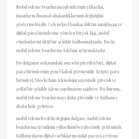
Mobil ödeme bozdurma işlemlerinin yükselişi,
insanların finansal alışkanlıklarının değiştiğini
göstermektedir. Geleneksel bankacılıktan uzaklaşan ve
dijital para birimlerine yönelen birçok kişi, mobil
cüzdanlarını aktif bir şekilde kullanmaktadır. Bu da
mobil ödeme bozdurma talebini artırmaktadır.
Bu dalganın arkasındaki ana sebeplerden biri, dijital
para birimlerinin genel kabul görmesidir. Kripto para
birimleri, blockchain teknolojisi sayesinde güvenli ve
şeffaf bir şekilde işlem yapılmasını sağlıyor. Bu durum,
mobil ödeme bozdurmayı daha güvenilir ve kullanıcı
dostu hale getiriyor.
mobil ödemelerdeki değişim dalgası, mobil ödeme
bozdurma trendinin yükselişini beraberinde getirmiştir.
Kullanıcıların dijital varlıklarını nakit paraya çevirme