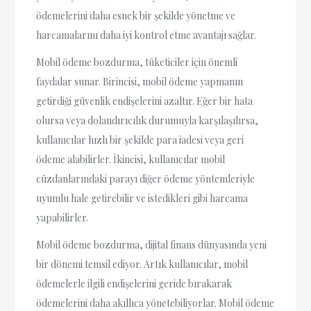
ödemelerini daha esnek bir şekilde yönetme ve
harcamalarını daha iyi kontrol etme avantajı sağlar.
Mobil ödeme bozdurma, tüketiciler için önemli
faydalar sunar. Birincisi, mobil ödeme yapmanın
getirdiği güvenlik endişelerini azaltır. Eğer bir hata
olursa veya dolandırıcılık durumuyla karşılaşılırsa,
kullanıcılar hızlı bir şekilde para iadesi veya geri
ödeme alabilirler. İkincisi, kullanıcılar mobil
cüzdanlarındaki parayı diğer ödeme yöntemleriyle
uyumlu hale getirebilir ve istedikleri gibi harcama
yapabilirler.
Mobil ödeme bozdurma, dijital finans dünyasında yeni
bir dönemi temsil ediyor. Artık kullanıcılar, mobil
ödemelerle ilgili endişelerini geride bırakarak
ödemelerini daha akıllıca yönetebiliyorlar. Mobil ödeme