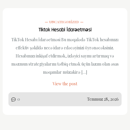
UNCATEGORIZED
Tiktok Hesabi İdarəetməsi
TikTok Hesabı İdarəetməsi Bu məqalədə TikTok hesabınızı
effektiv şəkildə necə idarə edəcəyinizi öyrənəcəksiniz.
Hesabınızı inkişaf etdirmək, izləyici sayını artırmaq və
məzmun strategiyalarını tətbiq etmək üçün lazım olan əsas
məqamlar müzakirə […]
View the post
0
Temmuz 28, 2026