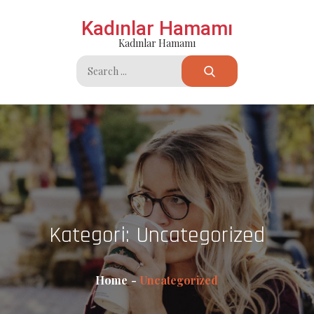
Skip
Kadınlar Hamamı
to
Kadınlar Hamamı
content
Search
for:
Kategori:
Uncategorized
Home
Uncategorized