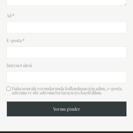
Ad
*
E-posta
*
İnternet sitesi
Daha sonraki yorumlarımda kullanılması için adım, e-posta
adresim ve site adresim bu tarayıcıya kaydedilsin.