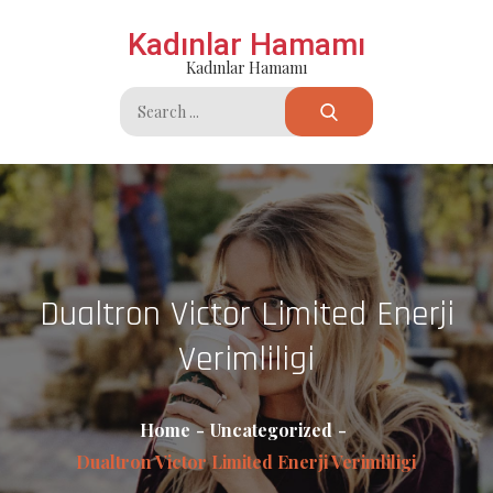
Skip
Kadınlar Hamamı
to
Kadınlar Hamamı
content
Search
for:
Dualtron Victor Limited Enerji
Verimliligi
Home
Uncategorized
Dualtron Victor Limited Enerji Verimliligi