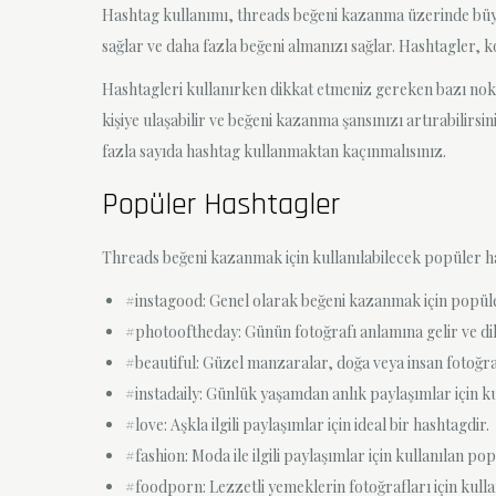
Hashtag kullanımı, threads beğeni kazanma üzerinde büyük b
sağlar ve daha fazla beğeni almanızı sağlar. Hashtagler, ko
Hashtagleri kullanırken dikkat etmeniz gereken bazı nokta
kişiye ulaşabilir ve beğeni kazanma şansınızı artırabilirsi
fazla sayıda hashtag kullanmaktan kaçınmalısınız.
Popüler Hashtagler
Threads beğeni kazanmak için kullanılabilecek popüler has
#instagood: Genel olarak beğeni kazanmak için popüle
#photooftheday: Günün fotoğrafı anlamına gelir ve dikka
#beautiful: Güzel manzaralar, doğa veya insan fotoğraf
#instadaily: Günlük yaşamdan anlık paylaşımlar için ku
#love: Aşkla ilgili paylaşımlar için ideal bir hashtagdir.
#fashion: Moda ile ilgili paylaşımlar için kullanılan po
#foodporn: Lezzetli yemeklerin fotoğrafları için kulla