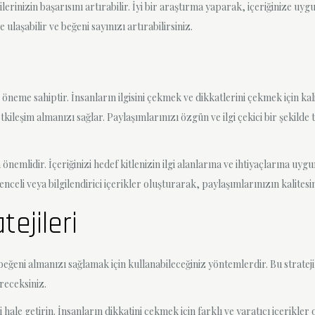
rinizin başarısını artırabilir. İyi bir araştırma yaparak, içeriğinize uyg
 ulaşabilir ve beğeni sayınızı artırabilirsiniz.
neme sahiptir. İnsanların ilgisini çekmek ve dikkatlerini çekmek için kalit
tkileşim almanızı sağlar. Paylaşımlarınızı özgün ve ilgi çekici bir şekilde 
önemlidir. İçeriğinizi hedef kitlenizin ilgi alanlarına ve ihtiyaçlarına u
enceli veya bilgilendirici içerikler oluşturarak, paylaşımlarınızın kalitesini
ejileri
eğeni almanızı sağlamak için kullanabileceğiniz yöntemlerdir. Bu strateji
öreceksiniz.
ici hale getirin. İnsanların dikkatini çekmek için farklı ve yaratıcı içerik