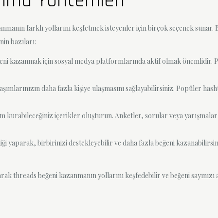
anma Yöntemleri
anın farklı yollarını keşfetmek isteyenler için birçok seçenek sunar. Bu
nin bazıları:
eni kazanmak için sosyal medya platformlarında aktif olmak önemlidir. P
mlarınızın daha fazla kişiye ulaşmasını sağlayabilirsiniz. Popüler hashtag
şim kurabileceğiniz içerikler oluşturun. Anketler, sorular veya yarışmalar 
irliği yaparak, birbirinizi destekleyebilir ve daha fazla beğeni kazanabilirs
 threads beğeni kazanmanın yollarını keşfedebilir ve beğeni sayınızı ar