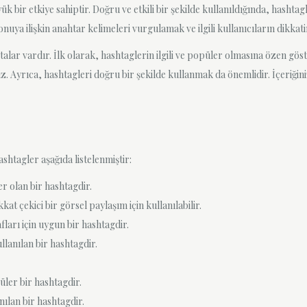
ir etkiye sahiptir. Doğru ve etkili bir şekilde kullanıldığında, hashtagl
nuya ilişkin anahtar kelimeleri vurgulamak ve ilgili kullanıcıların dikkatin
lar vardır. İlk olarak, hashtaglerin ilgili ve popüler olmasına özen gös
niz. Ayrıca, hashtagleri doğru bir şekilde kullanmak da önemlidir. İçeriğini
htagler aşağıda listelenmiştir:
r olan bir hashtagdir.
t çekici bir görsel paylaşım için kullanılabilir.
ları için uygun bir hashtagdir.
llanılan bir hashtagdir.
püler bir hashtagdir.
nılan bir hashtagdir.