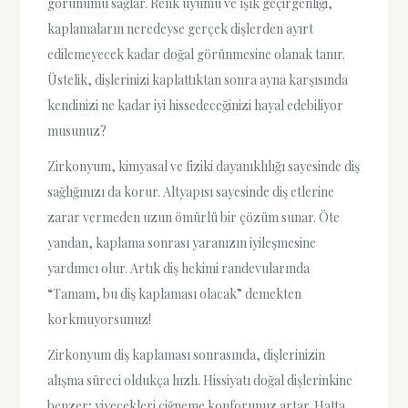
görünümü sağlar. Renk uyumu ve ışık geçirgenliği,
kaplamaların neredeyse gerçek dişlerden ayırt
edilemeyecek kadar doğal görünmesine olanak tanır.
Üstelik, dişlerinizi kaplattıktan sonra ayna karşısında
kendinizi ne kadar iyi hissedeceğinizi hayal edebiliyor
musunuz?
Zirkonyum, kimyasal ve fiziki dayanıklılığı sayesinde diş
sağlığınızı da korur. Altyapısı sayesinde diş etlerine
zarar vermeden uzun ömürlü bir çözüm sunar. Öte
yandan, kaplama sonrası yaranızın iyileşmesine
yardımcı olur. Artık diş hekimi randevularında
“Tamam, bu diş kaplaması olacak” demekten
korkmuyorsunuz!
Zirkonyum diş kaplaması sonrasında, dişlerinizin
alışma süreci oldukça hızlı. Hissiyatı doğal dişlerinkine
benzer; yiyecekleri çiğneme konforunuz artar. Hatta,