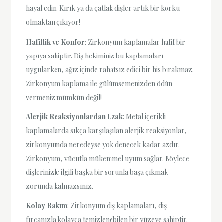
hayal edin. Kırık ya da çatlak dişler artık bir korku
olmaktan çıkıyor!
Hafiflik ve Konfor
: Zirkonyum kaplamalar hafif bir
yapıya sahiptir. Diş hekiminiz bu kaplamaları
uygularken, ağız içinde rahatsız edici bir his bırakmaz.
Zirkonyum kaplama ile gülümsemenizden ödün
vermeniz mümkün değil!
Alerjik Reaksiyonlardan Uzak
: Metal içerikli
kaplamalarda sıkça karşılaşılan alerjik reaksiyonlar,
zirkonyumda neredeyse yok denecek kadar azdır.
Zirkonyum, vücutla mükemmel uyum sağlar. Böylece
dişlerinizle ilgili başka bir sorunla başa çıkmak
zorunda kalmazsınız.
Kolay Bakım
: Zirkonyum diş kaplamaları, diş
fırçanızla kolayca temizlenebilen bir yüzeye sahiptir.