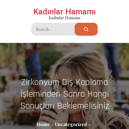
Skip
Kadınlar Hamamı
to
Kadınlar Hamamı
content
Search
for:
Zirkonyum Diş Kaplama
İşleminden Sonra Hangi
Sonuçları Beklemelisiniz
Home
Uncategorized