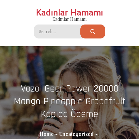
Skip
Kadınlar Hamamı
to
Kadınlar Hamamı
content
Search
for:
Vozol Gear Power 20000
Mango Pineapple Grapefruit
Kapıda Ödeme
Home
Uncategorized