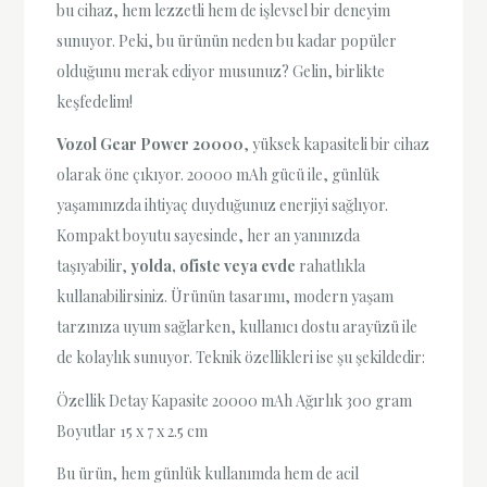
bu cihaz, hem lezzetli hem de işlevsel bir deneyim
sunuyor. Peki, bu ürünün neden bu kadar popüler
olduğunu merak ediyor musunuz? Gelin, birlikte
keşfedelim!
Vozol Gear Power 20000
, yüksek kapasiteli bir cihaz
olarak öne çıkıyor. 20000 mAh gücü ile, günlük
yaşamınızda ihtiyaç duyduğunuz enerjiyi sağlıyor.
Kompakt boyutu sayesinde, her an yanınızda
taşıyabilir,
yolda, ofiste veya evde
rahatlıkla
kullanabilirsiniz. Ürünün tasarımı, modern yaşam
tarzınıza uyum sağlarken, kullanıcı dostu arayüzü ile
de kolaylık sunuyor. Teknik özellikleri ise şu şekildedir:
Özellik Detay Kapasite 20000 mAh Ağırlık 300 gram
Boyutlar 15 x 7 x 2.5 cm
Bu ürün, hem günlük kullanımda hem de acil