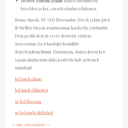
Hedefe yönelik çekim
: Sadece istenmeyen
böcekleri çeker, yararlı olanları etkilemez.
Sonuç olarak, UV LED floresanlar, böcek çekim gücü
ile birlikte birçok avantaj sunan harika bir çözümdür.
Hem pratik hem de çevre dostu bir yöntem
arıyorsanız, bu teknolojiyi kesinlikle
değerlendirmelisiniz. Unutmayın, doğayı korurken
yaşam alanlarınızı daha konforlu hale getirmek
mümkün!
led sinek cihazı
led sinek öldürücü
uv led floresan
uv led sinek öldürücü
UNCATEGORIZED