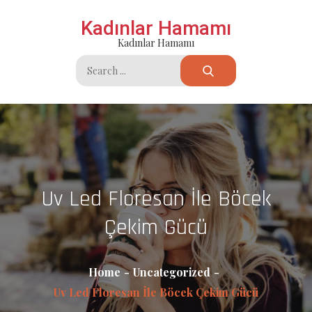
Skip
Kadınlar Hamamı
to
Kadınlar Hamamı
content
Search
for:
Uv Led Floresan İle Böcek
Çekim Gücü
Home
Uncategorized
Uv Led Floresan İle Böcek Çekim Gücü