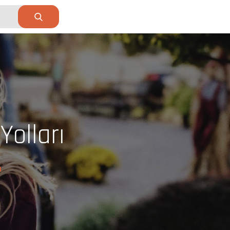
Yolları
ı