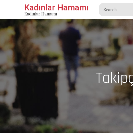
Skip
Kadınlar Hamamı
Search
to
Kadınlar Hamamı
for:
content
Takipç