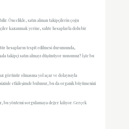
ilir. Öncelikle, satın alınan takipçilerin çoğu
pçiler kazanmak yerine, sahte hesaplarla dolu bir
u tür hesapların tespit edilmesi durumunda,
 hala takipçi satın almayı düşünüyor musunuz? İşte bu
 az görünür olmasına yol açar ve dolayısıyla
 sizinle etkileşimde bulunur, bu da organik büyümenizi
lar, bu yöntemi sorgulamaya değer kılıyor. Gerçek