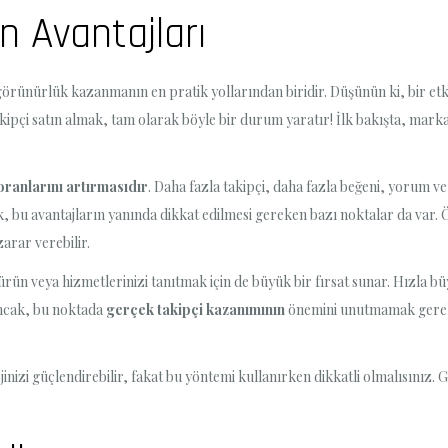
n Avantajları
görünürlük kazanmanın en pratik yollarından biridir. Düşünün ki, bir etk
takipçi satın almak, tam olarak böyle bir durum yaratır! İlk bakışta, marka
oranlarını artırmasıdır
. Daha fazla takipçi, daha fazla beğeni, yorum 
k, bu avantajların yanında dikkat edilmesi gereken bazı noktalar da var. 
arar verebilir.
rün veya hizmetlerinizi tanıtmak için de büyük bir fırsat sunar. Hızla büy
 Ancak, bu noktada
gerçek takipçi kazanımının
önemini unutmamak gereki
inizi güçlendirebilir, fakat bu yöntemi kullanırken dikkatli olmalısınız. 