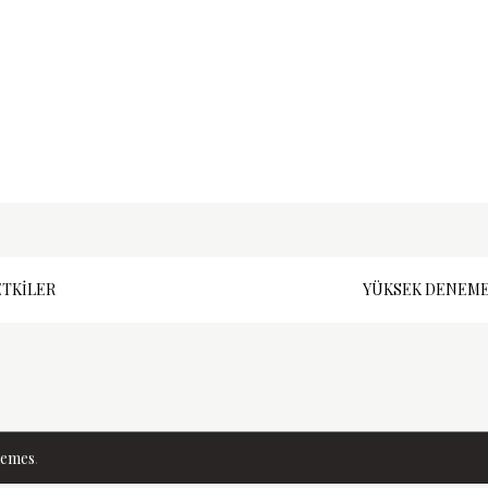
ETKILER
YÜKSEK DENEME
hemes
.