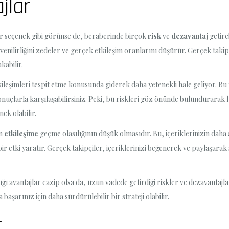
jlar
ir seçenek gibi görünse de, beraberinde birçok
risk
ve
dezavantaj
getireb
nilirliğini zedeler ve gerçek etkileşim oranlarını düşürür. Gerçek taki
kabilir.
kileşimleri tespit etme konusunda giderek daha yetenekli hale geliyor. B
sonuçlarla karşılaşabilirsiniz. Peki, bu riskleri göz önünde bulundurarak
ek olabilir.
in
etkileşime
geçme olasılığının düşük olmasıdır. Bu, içeriklerinizin daha
r etki yaratır. Gerçek takipçiler, içeriklerinizi beğenerek ve paylaşarak
ığı avantajlar cazip olsa da, uzun vadede getirdiği riskler ve dezavantaj
aşarınız için daha sürdürülebilir bir strateji olabilir.
r