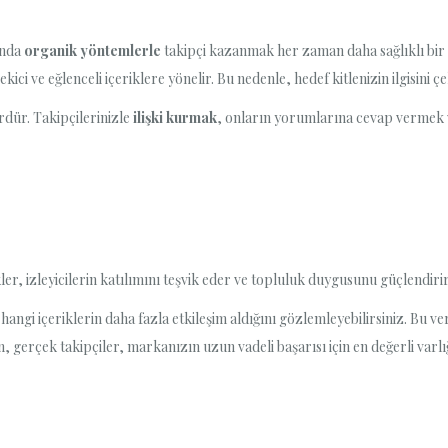
ında
organik yöntemlerle
takipçi kazanmak her zaman daha sağlıklı bir t
 çekici ve eğlenceli içeriklere yönelir. Bu nedenle, hedef kitlenizin ilgisin
rdür. Takipçilerinizle
ilişki kurmak
, onların yorumlarına cevap vermek ve
kler, izleyicilerin katılımını teşvik eder ve topluluk duygusunu güçlendirir
ngi içeriklerin daha fazla etkileşim aldığını gözlemleyebilirsiniz. Bu veril
, gerçek takipçiler, markanızın uzun vadeli başarısı için en değerli varlı