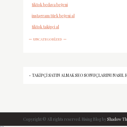
tiktok bedava beğeni
instagram türk beğeni al
tiktok takipçi al
UNCATEGORIZED
Yazı
TAKIPÇI SATIN ALMAK SEO SONUÇLARINI NASIL 
gezinmesi
Copyright © All rights reserved. Rising Blog by
Shadow T