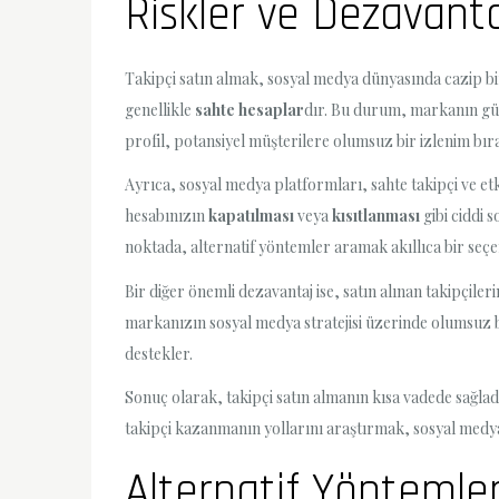
Riskler ve Dezavanta
Takipçi satın almak, sosyal medya dünyasında cazip b
genellikle
sahte hesaplar
dır. Bu durum, markanın güve
profil, potansiyel müşterilere olumsuz bir izlenim bıra
Ayrıca, sosyal medya platformları, sahte takipçi ve et
hesabınızın
kapatılması
veya
kısıtlanması
gibi ciddi 
noktada, alternatif yöntemler aramak akıllıca bir seçen
Bir diğer önemli dezavantaj ise, satın alınan takipçiler
markanızın sosyal medya stratejisi üzerinde olumsuz bi
destekler.
Sonuç olarak, takipçi satın almanın kısa vadede sağlad
takipçi kazanmanın yollarını araştırmak, sosyal medya b
Alternatif Yöntemle