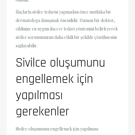
İlaçlarla sivilce tedavisi yapmadan önce mutlaka bir
dermatologa danışmak önemlidir. Uzman bir doktor,
cildinize en uygun ilacı ve tedavi yöntemini belirleyerek
sivilce sorununuzun daha etkili bir şekilde çözülmesini
sağlayabilir.
Sivilce oluşumunu
engellemek için
yapılması
gerekenler
Sivilce oluşumunu engellemek için yapılması