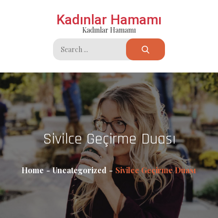
Skip
Kadınlar Hamamı
to
Kadınlar Hamamı
content
Search
for:
Sivilce Geçirme Duası
Home
Uncategorized
Sivilce Geçirme Duası