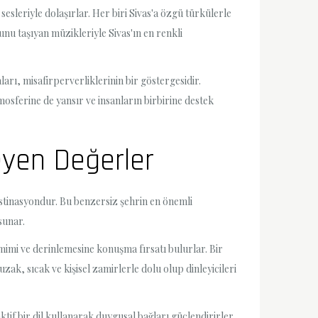
sesleriyle dolaşırlar. Her biri Sivas'a özgü türkülerle
nu taşıyan müzikleriyle Sivas'ın en renkli
arı, misafirperverliklerinin bir göstergesidir.
osferine de yansır ve insanların birbirine destek
eyen Değerler
destinasyondur. Bu benzersiz şehrin en önemli
sunar.
mimi ve derinlemesine konuşma fırsatı bulurlar. Bir
ak, sıcak ve kişisel zamirlerle dolu olup dinleyicileri
ktif bir dil kullanarak duygusal bağları güçlendirirler.