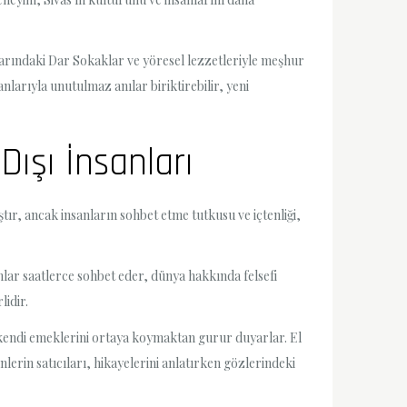
klarındaki Dar Sokaklar ve yöresel lezzetleriyle meşhur
nlarıyla unutulmaz anılar biriktirebilir, yeni
Dışı İnsanları
tır, ancak insanların sohbet etme tutkusu ve içtenliği,
nlar saatlerce sohbet eder, dünya hakkında felsefi
lidir.
r kendi emeklerini ortaya koymaktan gurur duyarlar. El
ünlerin satıcıları, hikayelerini anlatırken gözlerindeki