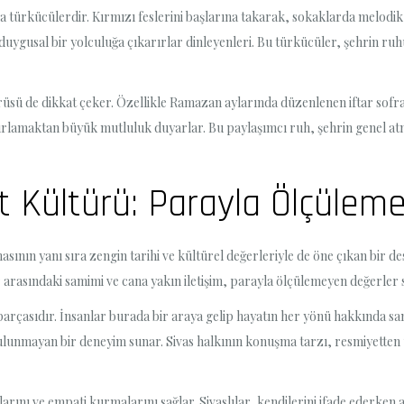
da türkücülerdir. Kırmızı feslerini başlarına takarak, sokaklarda melodik 
ygusal bir yolculuğa çıkarırlar dinleyenleri. Bu türkücüler, şehrin ruhu
rüsü de dikkat çeker. Özellikle Ramazan aylarında düzenlenen iftar sofral
ğırlamaktan büyük mutluluk duyarlar. Bu paylaşımcı ruh, şehrin genel atm
et Kültürü: Parayla Ölçülem
lmasının yanı sıra zengin tarihi ve kültürel değerleriyle de öne çıkan bir 
ar arasındaki samimi ve cana yakın iletişim, parayla ölçülemeyen değerler 
parçasıdır. İnsanlar burada bir araya gelip hayatın her yönü hakkında sa
ulunmayan bir deneyim sunar. Sivas halkının konuşma tarzı, resmiyetten uz
arını ve empati kurmalarını sağlar. Sivaslılar, kendilerini ifade ederken a