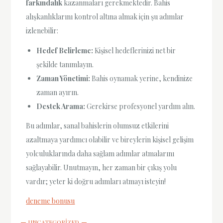
farkındalık
kazanmaları gerekmektedir. Bahis
alışkanlıklarını kontrol altına almak için şu adımlar
izlenebilir:
Hedef Belirleme:
Kişisel hedeflerinizi net bir
şekilde tanımlayın.
Zaman Yönetimi:
Bahis oynamak yerine, kendinize
zaman ayırın.
Destek Arama:
Gerekirse profesyonel yardım alın.
Bu adımlar, sanal bahislerin olumsuz etkilerini
azaltmaya yardımcı olabilir ve bireylerin kişisel gelişim
yolculuklarında daha sağlam adımlar atmalarını
sağlayabilir. Unutmayın, her zaman bir çıkış yolu
vardır; yeter ki doğru adımları atmayı isteyin!
deneme bonusu
UNCATEGORIZED