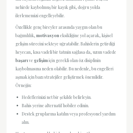
nehirde kaybolmuş bir kayık gibi, doğru yolda
ilerlememizi engelleyebilir.
Özellikle genç bireyler arasında yaygın olan bu
bağımlılık,
motivasyon
eksikliğine yol açarak, kişisel
gelişim sürecini sekteye uğratabilir. Bahislerin getirdiği
heyecan, kısa vadeli bir tatmin sağlasa da, uzun vadede
başarı
ve
gelişim
için gerekli olan öz disiplinin
kaybolmasına neden olabilir. Bu nedenle, bu engelleri
aşmak için bazı stratejiler geliştirmek önemlidir.
Örneğin:
Hedeflerinizi net bir şekilde belirleyin.
Bahis yerine alternatif hobiler edinin.
Destek gruplarına katılın veya profesyonel yardım
alın.