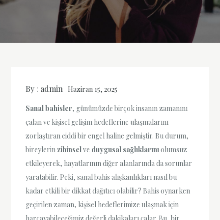
By :
admin
Haziran 15, 2025
Sanal bahisler
, günümüzde birçok insanın zamanını
çalan ve kişisel gelişim hedeflerine ulaşmalarını
zorlaştıran ciddi bir engel haline gelmiştir. Bu durum,
bireylerin
zihinsel
ve
duygusal sağlıklarını
olumsuz
etkileyerek, hayatlarının diğer alanlarında da sorunlar
yaratabilir. Peki, sanal bahis alışkanlıkları nasıl bu
kadar etkili bir dikkat dağıtıcı olabilir? Bahis oynarken
geçirilen zaman, kişisel hedeflerimize ulaşmak için
harcayabileceğimiz değerli dakikaları çalar. Bu, bir