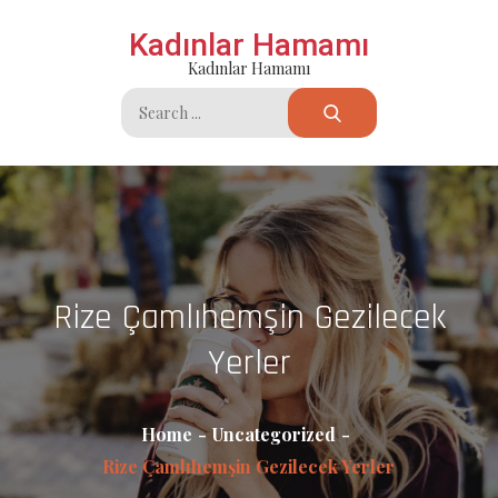
Skip
Kadınlar Hamamı
to
Kadınlar Hamamı
content
Search
for:
Rize Çamlıhemşin Gezilecek
Yerler
Home
Uncategorized
Rize Çamlıhemşin Gezilecek Yerler