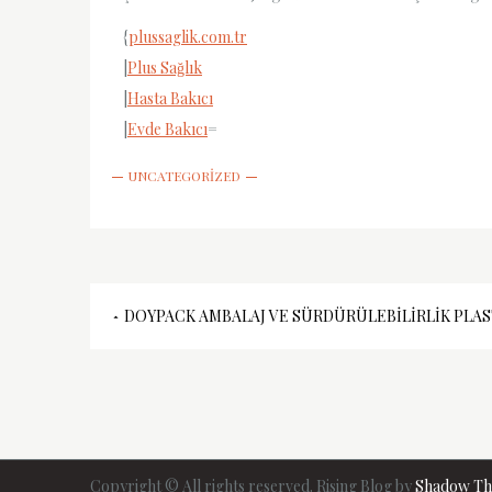
{
plussaglik.com.tr
|
Plus Sağlık
|
Hasta Bakıcı
|
Evde Bakıcı
=
UNCATEGORIZED
Yazı
DOYPACK AMBALAJ VE SÜRDÜRÜLEBILIRLIK PLAS
gezinmesi
Copyright © All rights reserved. Rising Blog by
Shadow T