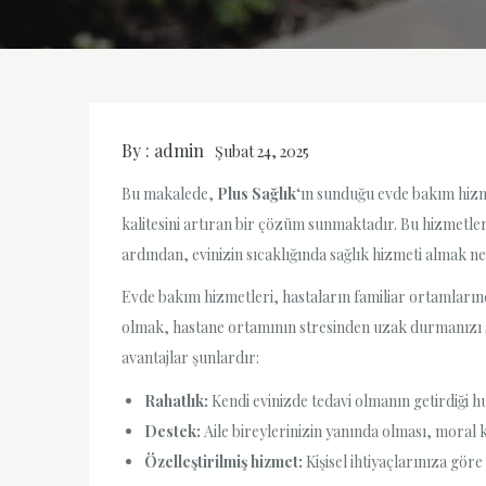
By :
admin
Şubat 24, 2025
Bu makalede,
Plus Sağlık
‘ın sunduğu evde bakım hizme
kalitesini artıran bir çözüm sunmaktadır. Bu hizmetler
ardından, evinizin sıcaklığında sağlık hizmeti almak n
Evde bakım hizmetleri, hastaların familiar ortamlarında
olmak, hastane ortamının stresinden uzak durmanızı sağl
avantajlar şunlardır:
Rahatlık:
Kendi evinizde tedavi olmanın getirdiği h
Destek:
Aile bireylerinizin yanında olması, moral 
Özelleştirilmiş hizmet:
Kişisel ihtiyaçlarınıza göre