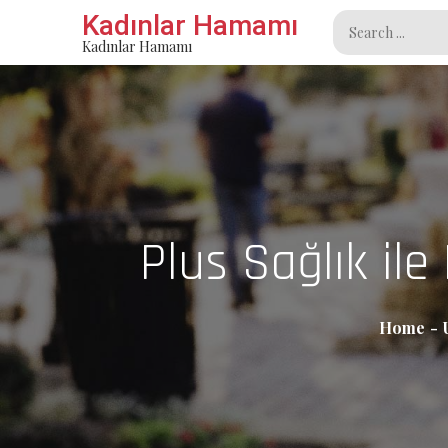
Skip
Kadınlar Hamamı
Search
to
Kadınlar Hamamı
for:
content
Plus Sağlık ile
Home