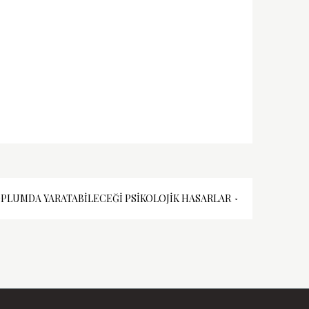
PLUMDA YARATABILECEĞI PSIKOLOJIK HASARLAR