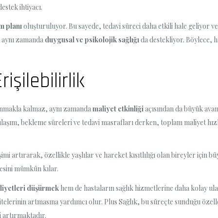
estek ihtiyacı.
m planı
oluşturuluyor. Bu sayede, tedavi süreci daha etkili hale geliyor ve 
il, aynı zamanda
duygusal ve psikolojik sağlığı
da destekliyor. Böylece, h
işilebilirlik
nmakla kalmaz, aynı zamanda
maliyet etkinliği
açısından da büyük avan
ulaşım, bekleme süreleri ve tedavi masrafları derken, toplam maliyet hız
i artırarak, özellikle yaşlılar ve hareket kısıtlılığı olan bireyler için bü
esini mümkün kılar.
liyetleri düşürmek
hem de hastaların sağlık hizmetlerine daha kolay ula
telerinin artmasına yardımcı olur. Plus Sağlık, bu süreçte sunduğu özelle
i artırmaktadır.