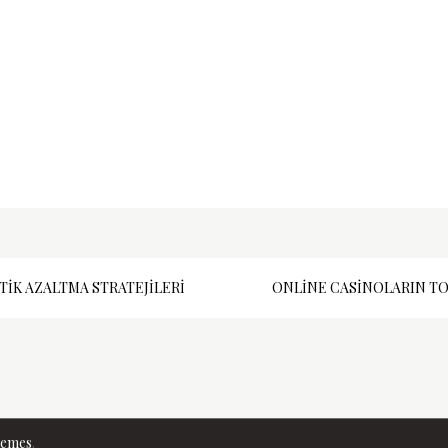
TIK AZALTMA STRATEJILERI
ONLINE CASINOLARIN TO
hemes
.