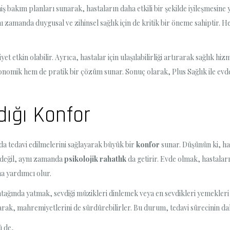
iş bakım planları sunarak, hastaların daha etkili bir şekilde iyileşmesine y
ynı zamanda duygusal ve zihinsel sağlık için de kritik bir öneme sahiptir. He
etkin olabilir. Ayrıca, hastalar için ulaşılabilirliği artırarak sağlık hiz
omik hem de pratik bir çözüm sunar. Sonuç olarak, Plus Sağlık ile evde
ığı Konfor
da tedavi edilmelerini sağlayarak büyük bir
konfor
sunar. Düşünün ki, has
 değil, aynı zamanda
psikolojik rahatlık
da getirir. Evde olmak, hastalar
a yardımcı olur.
i yatağında yatmak, sevdiği müzikleri dinlemek veya en sevdikleri yemekleri
rak, mahremiyetlerini de sürdürebilirler. Bu durum, tedavi sürecinin d
ü de,