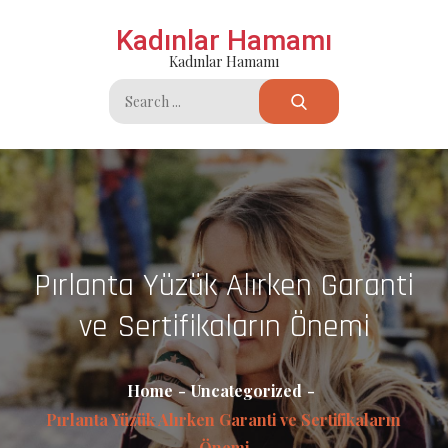
Skip
Kadınlar Hamamı
to
Kadınlar Hamamı
content
Search
for:
Pırlanta Yüzük Alırken Garanti
ve Sertifikaların Önemi
Home
Uncategorized
Pırlanta Yüzük Alırken Garanti ve Sertifikaların
Önemi