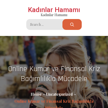
Skip
Kadınlar Hamamı
to
Kadınlar Hamamı
content
Search
for:
Online Kumar ve Finansal Kriz
Bağımlılıkla Mücadele
Home
Uncategorized
Online Kumar ve Finansal Kriz Bağımlılıkla
Mücadele