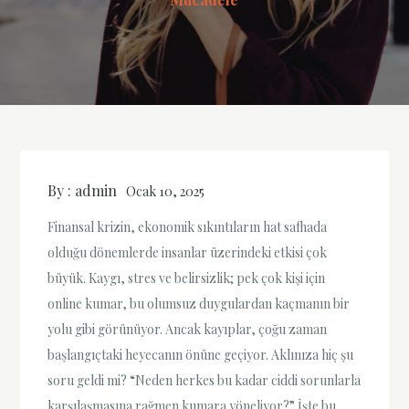
By :
admin
Ocak 10, 2025
Finansal krizin, ekonomik sıkıntıların hat safhada
olduğu dönemlerde insanlar üzerindeki etkisi çok
büyük. Kaygı, stres ve belirsizlik; pek çok kişi için
online kumar, bu olumsuz duygulardan kaçmanın bir
yolu gibi görünüyor. Ancak kayıplar, çoğu zaman
başlangıçtaki heyecanın önüne geçiyor. Aklınıza hiç şu
soru geldi mi? “Neden herkes bu kadar ciddi sorunlarla
karşılaşmasına rağmen kumara yöneliyor?” İşte bu,