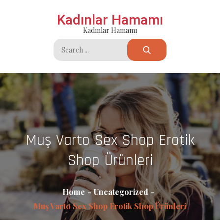
Skip
Kadınlar Hamamı
to
Kadınlar Hamamı
content
Search
for:
Muş Varto Sex Shop Erotik
Shop Ürünleri
Home
Uncategorized
Muş Varto Sex Shop Erotik Shop Ürünleri