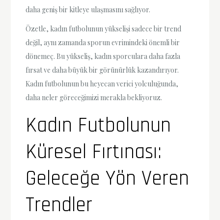
daha geniş bir kitleye ulaşmasını sağlıyor.
Özetle, kadın futbolunun yükselişi sadece bir trend
değil, aynı zamanda sporun evrimindeki önemli bir
dönemeç. Bu yükseliş, kadın sporculara daha fazla
fırsat ve daha büyük bir görünürlük kazandırıyor.
Kadın futbolunun bu heyecan verici yolculuğunda,
daha neler göreceğimizi merakla bekliyoruz.
Kadın Futbolunun
Küresel Fırtınası:
Geleceğe Yön Veren
Trendler