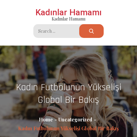
Skip
Kadınlar Hamamı
to
Kadınlar Hamamı
content
Search
for:
Kadın Futbolunun Yükselişi
Global Bir Bakış
Home
Uncategorized
Kadın Futbolunun Yükselişi Global Bir Bakış