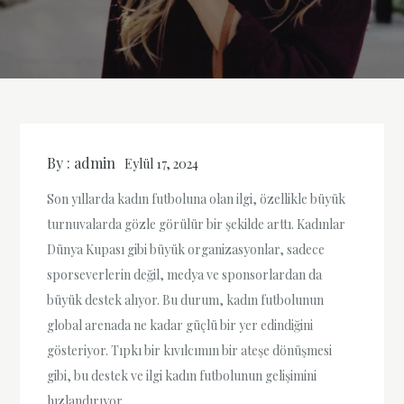
By :
admin
Eylül 17, 2024
Son yıllarda kadın futboluna olan ilgi, özellikle büyük
turnuvalarda gözle görülür bir şekilde arttı. Kadınlar
Dünya Kupası gibi büyük organizasyonlar, sadece
sporseverlerin değil, medya ve sponsorlardan da
büyük destek alıyor. Bu durum, kadın futbolunun
global arenada ne kadar güçlü bir yer edindiğini
gösteriyor. Tıpkı bir kıvılcımın bir ateşe dönüşmesi
gibi, bu destek ve ilgi kadın futbolunun gelişimini
hızlandırıyor.