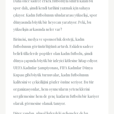
Daha önce sadece erkek futboluyla sınırlı kalan bu
spor dalı, şimdi kendi tarihini yazmak için sahaya
çıkıyor. Kadın futbolunun uluslararası yükselişi, spor
dünyasında büyük bir heyecan yaratıyor. Peki, bu
yükselişin arkasında neler var?
Birincisi, medya ve sponsorluk desteği, kadın
futbolunun görünürlüğünü artırdı. Eskiden sadece
belirli ülkelerde popüler olan kadın futbolu, şimdi
dünya çapında büyük bir izleyici kitlesine hitap ediyor.
UEFA Kadınlar Şampiyonası, FIFA Kadınlar Dünya
Kupası gibi büyük turnuvalar, kadın futbolunun
kalitesini ve çekiciliğini gözler önüne seriyor. Bu tür
organizasyonlar, hem oyuncuların yeteneklerini
sergilemesine hem de genç kızların futbolu bir kariyer
olarak görmesine olanak tanıyor.
Diğer yandan, ulusal liglerdeki gelişmeler de bu