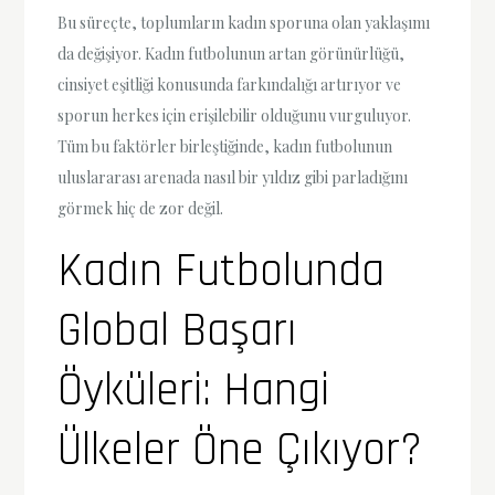
Bu süreçte, toplumların kadın sporuna olan yaklaşımı
da değişiyor. Kadın futbolunun artan görünürlüğü,
cinsiyet eşitliği konusunda farkındalığı artırıyor ve
sporun herkes için erişilebilir olduğunu vurguluyor.
Tüm bu faktörler birleştiğinde, kadın futbolunun
uluslararası arenada nasıl bir yıldız gibi parladığını
görmek hiç de zor değil.
Kadın Futbolunda
Global Başarı
Öyküleri: Hangi
Ülkeler Öne Çıkıyor?