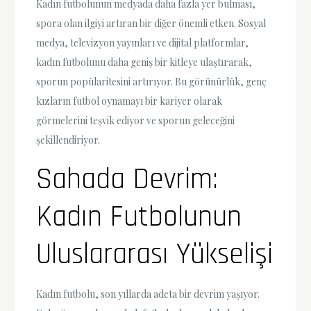
Kadın futbolunun medyada daha fazla yer bulması,
spora olan ilgiyi artıran bir diğer önemli etken. Sosyal
medya, televizyon yayınları ve dijital platformlar,
kadın futbolunu daha geniş bir kitleye ulaştırarak,
sporun popülaritesini artırıyor. Bu görünürlük, genç
kızların futbol oynamayı bir kariyer olarak
görmelerini teşvik ediyor ve sporun geleceğini
şekillendiriyor.
Sahada Devrim:
Kadın Futbolunun
Uluslararası Yükselişi
Kadın futbolu, son yıllarda adeta bir devrim yaşıyor.