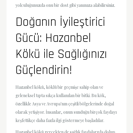
yolculuğunuzda onu bir dost gibi yanınıza alabilirsiniz.
Doğanın İyileştirici
Gücü: Hazanbel
Kökü ile Sağlığınızı
Güçlendirin!
Hazanbel kökü, köklü bir geçmişe sahip olan ve
geleneksel tıpta sıkça kullanılan bir bitki. Bu kök,
özellikle Asya ve Avrupa'nın çeşitli bölgelerinde doğal
olarak yetişiyor. İnsanlar, onun sunduğu birçok faydayı
keşfettikçe daha fazla ilgi göstermeye başladılar.
Hazanbel kökü gerçekten de sağlık faydalarıyla dolup