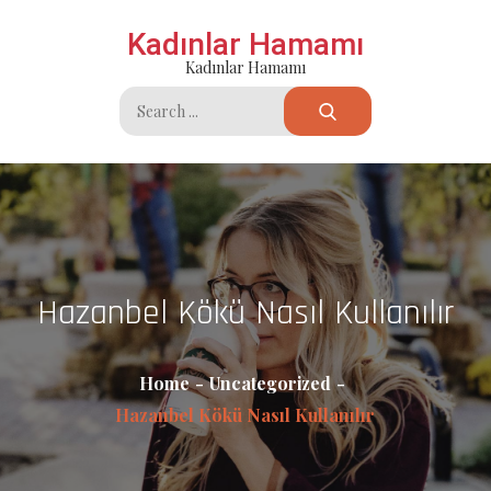
Skip
Kadınlar Hamamı
to
Kadınlar Hamamı
content
Search
for:
Hazanbel Kökü Nasıl Kullanılır
Home
Uncategorized
Hazanbel Kökü Nasıl Kullanılır