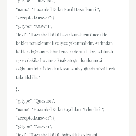
“@type”: “Question”,
“name”: “Hazanbel Kökü Nasıl Hazırlanır? “,
“acceptedAnswer”: {
“@type”: “Answer”,
“text”: “Hazanbel kökü hazırlamak için öncelikle
kökler temizlenmeli ve iyice yıkanmalıdır. Ardından
kökler doğranarak bir tencerede su ile kaynatılmalı,
15-20 dakika boyunca kısık ateşte demlenmesi
sağlanmalıdır. İstenilen kıvama ulaştığında süzülerek
tüketilebilir.”
},
“@type”: “Question”,
“name”: “Hazanbel Kökü Faydaları Nelerdir? “,
“acceptedAnswer”: {
“@type”: “Answer”,
“text”: “Hazanbel kökü, bağışıklık sistemini