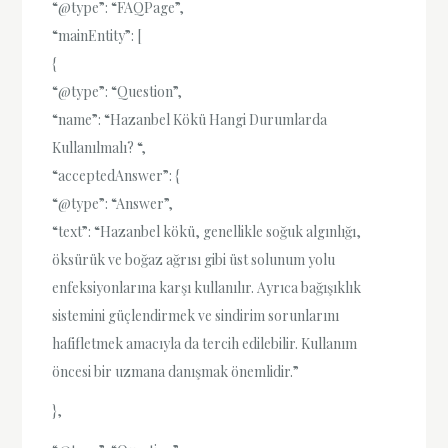
“@type”: “FAQPage”,
“mainEntity”: [
{
“@type”: “Question”,
“name”: “Hazanbel Kökü Hangi Durumlarda
Kullanılmalı? “,
“acceptedAnswer”: {
“@type”: “Answer”,
“text”: “Hazanbel kökü, genellikle soğuk algınlığı,
öksürük ve boğaz ağrısı gibi üst solunum yolu
enfeksiyonlarına karşı kullanılır. Ayrıca bağışıklık
sistemini güçlendirmek ve sindirim sorunlarını
hafifletmek amacıyla da tercih edilebilir. Kullanım
öncesi bir uzmana danışmak önemlidir.”
},