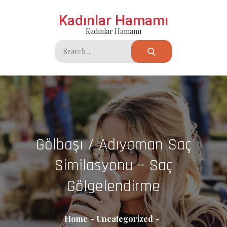
Skip
Kadınlar Hamamı
to
Kadınlar Hamamı
content
Search
for:
Gölbaşı / Adıyaman Saç
Similasyonu – Saç
Gölgelendirme
Home
Uncategorized