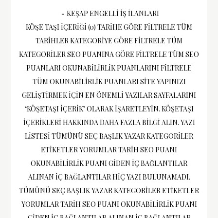
Yazı
KEŞAP ENGELLI İŞ İLANLARI
KÖŞE TAŞI IÇERIĞI (0) TARIHE GÖRE FILTRELE TÜM
gezinmesi
TARIHLER KATEGORIYE GÖRE FILTRELE TÜM
KATEGORILER SEO PUANINA GÖRE FILTRELE TÜM SEO
PUANLARI OKUNABILIRLIK PUANLARINI FILTRELE
TÜM OKUNABILIRLIK PUANLARI SITE YAPINIZI
GELIŞTIRMEK IÇIN EN ÖNEMLI YAZILAR SAYFALARINI
‘KÖŞETAŞI IÇERIK’ OLARAK IŞARETLEYIN. KÖŞETAŞI
IÇERIKLERI HAKKINDA DAHA FAZLA BILGI ALIN. YAZI
LISTESI TÜMÜNÜ SEÇ BAŞLIK YAZAR KATEGORILER
ETIKETLER YORUMLAR TARIH SEO PUANI
OKUNABILIRLIK PUANI GIDEN İÇ BAĞLANTILAR
ALINAN IÇ BAĞLANTILAR HIÇ YAZI BULUNAMADI.
TÜMÜNÜ SEÇ BAŞLIK YAZAR KATEGORILER ETIKETLER
YORUMLAR TARIH SEO PUANI OKUNABILIRLIK PUANI
GIDEN İÇ BAĞLANTILAR ALINAN IÇ BAĞLANTILAR