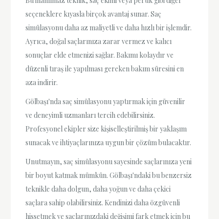
Bu inanılmaz teknik, saç ekimi veya peruk gibi diğer
seçeneklere kıyasla birçok avantaj sunar. Saç
simülasyonu daha az maliyetli ve daha hızlı bir işlemdir.
Ayrıca, doğal saçlarınıza zarar vermez ve kalıcı
sonuçlar elde etmenizi sağlar. Bakımı kolaydır ve
düzenli tıraş ile yapılması gereken bakım süresini en
aza indirir.
Gölbaşı'nda saç simülasyonu yaptırmak için güvenilir
ve deneyimli uzmanları tercih edebilirsiniz.
Profesyonel ekipler size kişiselleştirilmiş bir yaklaşım
sunacak ve ihtiyaçlarınıza uygun bir çözüm bulacaktır.
Unutmayın, saç simülasyonu sayesinde saçlarınıza yeni
bir boyut katmak mümkün. Gölbaşı'ndaki bu benzersiz
teknikle daha dolgun, daha yoğun ve daha çekici
saçlara sahip olabilirsiniz. Kendinizi daha özgüvenli
hissetmek ve saçlarınızdaki değişimi fark etmek için bu