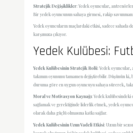
Stratejik Değişiklikler
: Yedek oyuncular, antrenörlerin
Bir yedek oyuncunun sahaya girmesi, rakip savunmanın d
Yedek oyuncuların maçlardaki etkisi, sadece sahada d
karşımıza çıkıyor.
Yedek Kulübesi: Futb
Yedek Kulübesinin Stratejik Rolü
: Yedek oyuncular, 
takımın oyununu tamamen değiştirebilir. Düşünün ki, 
duruma göre en uygun oyuncuyu sahaya sürerek, takım
Moral ve Motivasyon Kaynağı
: Yedek kulübesindeki
sağlamak ve gerektiğinde liderlik etmek, yedek oyunc
olarak daha güçlü olmasına katkı sağlar.
Yedek Kulübesinin Uzun Vadeli Etkisi
: Uzun bir sezo