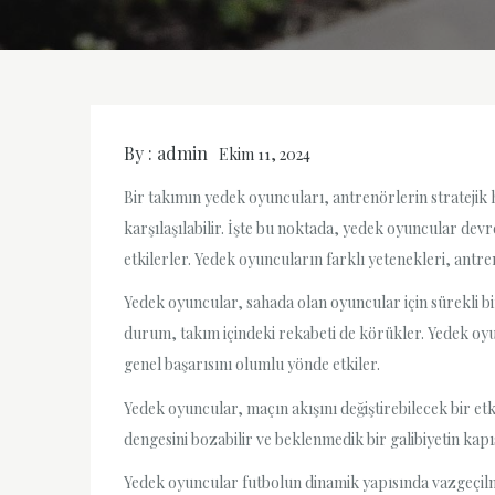
By :
admin
Ekim 11, 2024
Bir takımın yedek oyuncuları, antrenörlerin stratejik 
karşılaşılabilir. İşte bu noktada, yedek oyuncular dev
etkilerler. Yedek oyuncuların farklı yetenekleri, antre
Yedek oyuncular, sahada olan oyuncular için sürekli bi
durum, takım içindeki rekabeti de körükler. Yedek oyu
genel başarısını olumlu yönde etkiler.
Yedek oyuncular, maçın akışını değiştirebilecek bir etki
dengesini bozabilir ve beklenmedik bir galibiyetin kap
Yedek oyuncular futbolun dinamik yapısında vazgeçilme