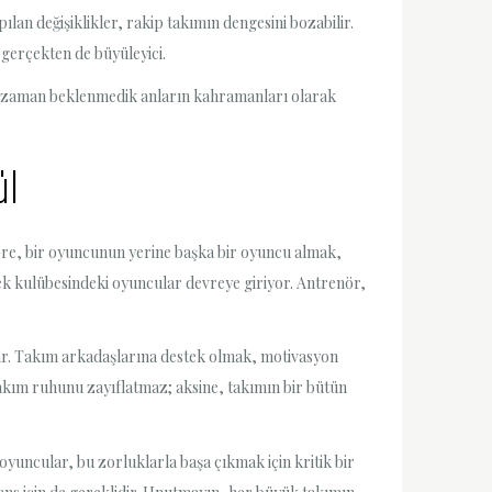
pılan değişiklikler, rakip takımın dengesini bozabilir.
 gerçekten de büyüleyici.
er zaman beklenmedik anların kahramanları olarak
ül
 göre, bir oyuncunun yerine başka bir oyuncu almak,
ek kulübesindeki oyuncular devreye giriyor. Antrenör,
nar. Takım arkadaşlarına destek olmak, motivasyon
akım ruhunu zayıflatmaz; aksine, takımın bir bütün
yuncular, bu zorluklarla başa çıkmak için kritik bir