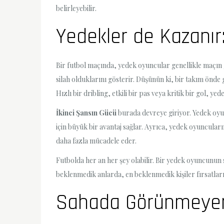
belirleyebilir.
Yedekler de Kazanır
Bir futbol maçında, yedek oyuncular genellikle maçın g
silah olduklarını gösterir. Düşünün ki, bir takım önde 
Hızlı bir dribling, etkili bir pas veya kritik bir gol, ye
İkinci Şansın Gücü
burada devreye giriyor. Yedek oyun
için büyük bir avantaj sağlar. Ayrıca, yedek oyuncula
daha fazla mücadele eder.
Futbolda her an her şey olabilir. Bir yedek oyuncunun s
beklenmedik anlarda, en beklenmedik kişiler fırsatları 
Sahada Görünmeyen 