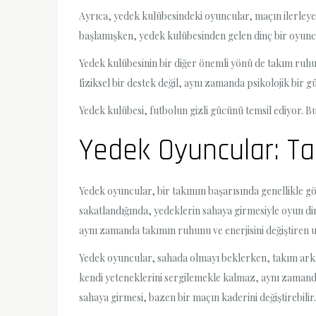
Ayrıca, yedek kulübesindeki oyuncular, maçın ilerleye
başlamışken, yedek kulübesinden gelen dinç bir oyuncu, 
Yedek kulübesinin bir diğer önemli yönü de takım ruhu
fiziksel bir destek değil, aynı zamanda psikolojik bir 
Yedek kulübesi, futbolun gizli gücünü temsil ediyor. Bu
Yedek Oyuncular: Ta
Yedek oyuncular, bir takımın başarısında genellikle g
sakatlandığında, yedeklerin sahaya girmesiyle oyun din
aynı zamanda takımın ruhunu ve enerjisini değiştiren 
Yedek oyuncular, sahada olmayı beklerken, takım arka
kendi yeteneklerini sergilemekle kalmaz, aynı zamanda
sahaya girmesi, bazen bir maçın kaderini değiştirebilir.