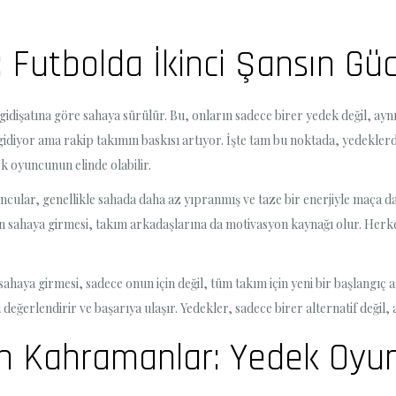
: Futbolda İkinci Şansın Gü
idişatına göre sahaya sürülür. Bu, onların sadece birer yedek değil, ayn
gidiyor ama rakip takımın baskısı artıyor. İşte tam bu noktada, yedeklerde
dek oyuncunun elinde olabilir.
cular, genellikle sahada daha az yıpranmış ve taze bir enerjiyle maça d
rın sahaya girmesi, takım arkadaşlarına da motivasyon kaynağı olur. Herk
ahaya girmesi, sadece onun için değil, tüm takım için yeni bir başlangıç 
değerlendirir ve başarıya ulaşır. Yedekler, sadece birer alternatif değil
Kahramanlar: Yedek Oyunc