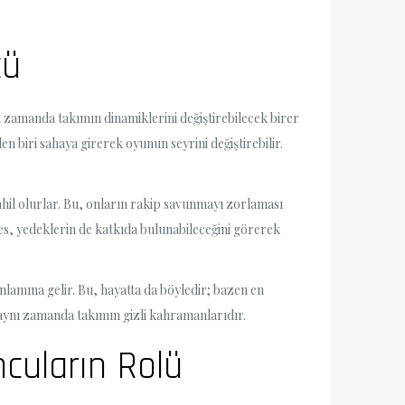
cü
ı zamanda takımın dinamiklerini değiştirebilecek birer
n biri sahaya girerek oyunun seyrini değiştirebilir.
ahil olurlar. Bu, onların rakip savunmayı zorlaması
es, yedeklerin de katkıda bulunabileceğini görerek
anlamına gelir. Bu, hayatta da böyledir; bazen en
, aynı zamanda takımın gizli kahramanlarıdır.
uların Rolü