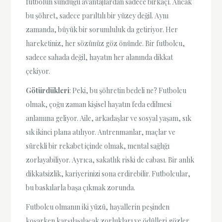
futbolun sunduğu avantajlardan sadece birkaçı. Ancak
bu şöhret, sadece parıltılı bir yüzey değil. Aynı
zamanda, büyük bir sorumluluk da getiriyor. Her
hareketiniz, her sözünüz göz önünde. Bir futbolcu,
sadece sahada değil, hayatın her alanında dikkat
çekiyor.
Götürdükleri
: Peki, bu şöhretin bedeli ne? Futbolcu
olmak, çoğu zaman kişisel hayatın feda edilmesi
anlamına geliyor. Aile, arkadaşlar ve sosyal yaşam, sık
sık ikinci plana atılıyor. Antrenmanlar, maçlar ve
sürekli bir rekabet içinde olmak, mental sağlığı
zorlayabiliyor. Ayrıca, sakatlık riski de cabası. Bir anlık
dikkatsizlik, kariyerinizi sona erdirebilir. Futbolcular,
bu baskılarla başa çıkmak zorunda.
Futbolcu olmanın iki yüzü, hayallerin peşinden
koşarken karşılaşılacak zorlukları ve ödülleri gözler