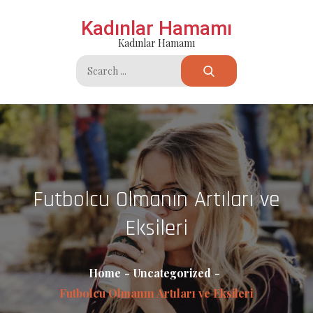
Skip
Kadınlar Hamamı
to
Kadınlar Hamamı
content
Search
for:
Futbolcu Olmanın Artıları ve
Eksileri
Home
Uncategorized
Futbolcu Olmanın Artıları ve Eksileri