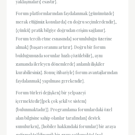
yaklaşmaları} esastır}.
Forum platformlarından faydalanmak {günümüzde}
merak ettiğimiz konularda} en doğru seçimlerdendir},
{çünkü} pratik bilgiye doğrudan erişim sağlanır}.
Forum tercih etme esnasında} sorumluluğu üzerine
almak} {başarı oranını artırır}. Doğru bir forum
bulduğunuzda sorunlar hızlı çözülebilir}, aynı
zamanda ilerleyen dönemlerde} anlamlı ilişkiler
kurabilirsiniz}. Sonuç itibariyle} forum avantajlarından
faydalanmak} yapılması gerekendir}.
Forum türleri değişken} bir yelpazeyi
içermektedir}|pek çok şekil ve sistem}
{bulunmaktadır}}. Programlama forumlardaki özel
alan bilgisine sahip olanlar tarafından} destek
sunulurken}, {hobiler hakkındaki forumlar} bir araya
getirmekte}|dinamik bir grup sağlamakta} {rol