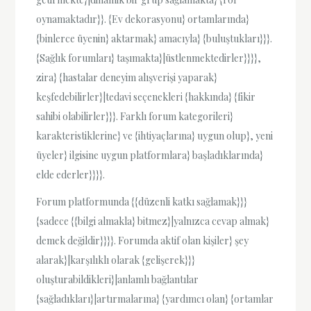
oynamaktadır}}. {Ev dekorasyonu} ortamlarında}
{binlerce üyenin} aktarmak} amacıyla} {buluştukları}}}.
{Sağlık forumları} taşımakta}|üstlenmektedirler}}}},
zira} {hastalar deneyim alışverişi yaparak}
keşfedebilirler}|tedavi seçenekleri {hakkında} {fikir
sahibi olabilirler}}}. Farklı forum kategorileri}
karakteristiklerine} ve {ihtiyaçlarına} uygun olup}, yeni
üyeler} ilgisine uygun platformlara} başladıklarında}
elde ederler}}}}.
Forum platformunda {{düzenli katkı sağlamak}}}
{sadece {{bilgi almakla} bitmez}|yalnızca cevap almak}
demek değildir}}}}. Forumda aktif olan kişiler} şey
alarak}|karşılıklı olarak {gelişerek}}}
oluşturabildikleri}|anlamlı bağlantılar
{sağladıkları}|artırmalarına} {yardımcı olan} {ortamlar