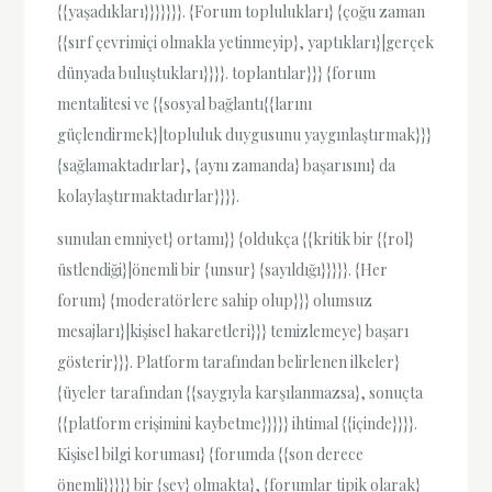
{{yaşadıkları}}}}}}}. {Forum toplulukları} {çoğu zaman
{{sırf çevrimiçi olmakla yetinmeyip}, yaptıkları}|gerçek
dünyada buluştukları}}}}. toplantılar}}} {forum
mentalitesi ve {{sosyal bağlantı{{larını
güçlendirmek}|topluluk duygusunu yaygınlaştırmak}}}
{sağlamaktadırlar}, {aynı zamanda} başarısını} da
kolaylaştırmaktadırlar}}}}.
sunulan emniyet} ortamı}} {oldukça {{kritik bir {{rol}
üstlendiği}|önemli bir {unsur} {sayıldığı}}}}}. {Her
forum} {moderatörlere sahip olup}}} olumsuz
mesajları}|kişisel hakaretleri}}} temizlemeye} başarı
gösterir}}}. Platform tarafından belirlenen ilkeler}
{üyeler tarafından {{saygıyla karşılanmazsa}, sonuçta
{{platform erişimini kaybetme}}}}} ihtimal {{içinde}}}}.
Kişisel bilgi koruması} {forumda {{son derece
önemli}}}}} bir {şey} olmakta}, {forumlar tipik olarak}