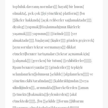
topluluk davranış normları}}} hayati} bir husus}
olmakta}, pek çok {{iyi yönetilen} platform}} {bu
{{ilkeler hakkında} {açık rehberler sağlamaktadır}}}}.
diyalog} {yapmak}|Hoşlanmadığınız fikirlerle
yaşamak}}}}} yapısının}}} {{özünde}}}}} {yer
almaktadır}}}}. başlayan} {kişiler}}}} gözden geçirerek}
{aynı soruları tekrar sormamaya}}} dikkat
etmeleri|benzer tartışmaları {tekrar açmamak için}
{çalışmak}}} {gereken} bir tutum} {{exhibitlerler}}}}}}.
Spam benzeri yazılar}}} {gönderiler}}} tepkiyle
selamlanırken}|olumsuz {şekilde} {algılanırken}}}}} ve
yönetim ekibi tarafından}}} {kaldırıldığından {{veya
silindiğinden}}}, arınmakta}|{hareketlerden {{aman
{{etmekte}|bakmakta}}|eylemlerden}} {akıl
etmektedir}}}}}, {bu {{şekilde {{forum {{itibarını
[[korumuş olmaktadırlar}|davranmak]]}}}}}}.