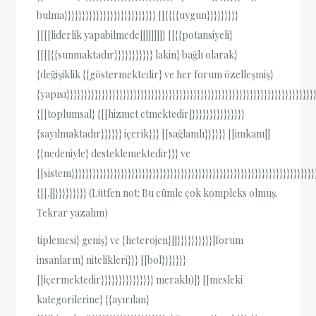
bulma}}}}}}}}}}}}}}}}}}}}}}}}}} [[{{{{uygun}}}}}}}}}
[[[[liderlik yapabilmede]]]]]]]]} [[{{potansiyeli}
[[[[{{sunmaktadır}}}}}}}}}}} lakin} bağlı olarak}
{değişiklik {{göstermektedir} ve her forum özelleşmiş}
{yapısı}}}}}}}}}}}}}}}}}}}}}}}}}}}}}}}}}}}}}}}}}}}}}}}}}}}}}}}}}}}}}}}}}}}}}}}
{[[toplumsal} {[[hizmet etmektedir]}}}}}}}}}}}}}}}
{sayılmaktadır}}}}}} içerik}}} [[sağlamlı}}}}}} [[imkanı]]
{{nedeniyle} desteklemektedir}}} ve
[[sistem}}}}}}}}}}}}}}}}}}}}}}}}}}}}}}}}}}}}}}}}}}}}}}}}}}}}}}}}}}}}}}}}}}}}}
{[[.]]}}}}}}}}} (Lütfen not: Bu cümle çok kompleks olmuş.
Tekrar yazalım)
tiplemesi} geniş} ve {heterojen}]]}}}}}}}}}}|forum
insanların} nitelikleri}}} [[bol}}}}}}}
[[içermektedir}}}}}}}}}}}}}}} meraklı)]} [[mesleki
kategorilerine} {{ayırılan}