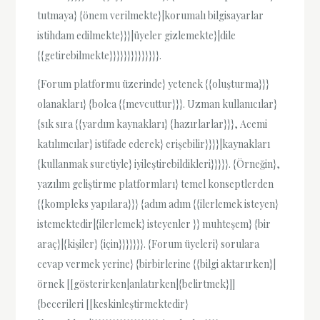
tutmaya} {önem verilmekte}|korumalı bilgisayarlar
istihdam edilmekte}}}|üyeler gizlemekte}|dile
{{getirebilmekte}}}}}}}}}}}}}}.
{Forum platformu üzerinde} yetenek {{oluşturma}}}
olanakları} {bolca {{mevcuttur}}}. Uzman kullanıcılar}
{sık sıra {{yardım kaynakları} {hazırlarlar}}}, Acemi
katılımcılar} istifade ederek} erişebilir}}}}|kaynakları
{kullanmak suretiyle} iyileştirebildikleri}}}}}. {Örneğin},
yazılım geliştirme platformları} temel konseptlerden
{{kompleks yapılara}}} {adım adım {{ilerlemek isteyen}
istemektedir|{ilerlemek} isteyenler }} muhteşem} {bir
araç}|{kişiler} {için}}}}}}}. {Forum üyeleri} sorulara
cevap vermek yerine} {birbirlerine {{bilgi aktarırken}|
örnek [[gösterirken|anlatırken|{belirtmek}]]
{becerileri [[keskinleştirmektedir}