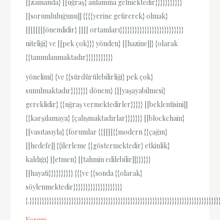
[[zamanda} [[uğraş} anlamına gelmektedir}}}}}}}}}}}
[[sorumluluğunu]] {{{{yerine getirerek} olmak}
[[[[[[[[önemlidir} [[[[ ortamları}}}}}}}}}}}}}}}}}}}}}}}}}}
niteliği} ve [[pek çok}}} yönden} [[hazine]]} {olarak
{{tanımlanmaktadır}}}}}}}}}}}
yönelimi} {ve {{sürdürülebilirliği} pek çok}
sunulmaktadır}}}}}}} dönem} {[[yaşayabilmesi}
gereklidir} {{uğraş vermektedirler}}}}} [[beklentisini]]
{{karşılamaya} {çalışmaktadırlar}}}}}}} [[blockchain}
[[vasıtasıyla} {forumlar {{[[[[{{modern {{çağın}
[[hedefe]] {{ilerleme {{göstermektedir} etkinlik}
kaldığı} [[etmen} [[tahmin edilebilir]]}}}}}}
[[hayati}}}}}}}}}} {{{ve {{sonda {{olarak}
söylenmektedir}}}}}}}}}}}}}}}}}}}}
{.}}}}}}}}}}}}}}}}}}}}}}}}}}}}}}}}}}}}}}}}}}}}}}}}}}}}}}}}}}}}}}}}}}}}}}}}}}}}}
Forum