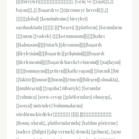
[[{{bireyleri}}}}}}}}}}}}}}}}}}}}}}. {Genç ve {{yaşlı}}},}}
bayan}}},}} {başarılı ve {{öğrenmeye hevesli}}},}}
{{{{{{global} {komünitesine} bireyleri}
sayılmaktadır}}}}}}} [[[“beşeri} [[platform} {forumların
{{{{uzun {{vadede} {{{{korunmasını|[[{{[[kalıcı
[[kalmasını|[[[[tutarlı [[devamını|[[[[başarılı
[[ilerleyişini|[[[[başarılı [[gelişimini|[[[[başarılı
[[ilerlemesini|[[{{başarılı hareket etmesini]] {{sağlayan|
[[{{[[sunmayan|[[getiren|[[katkı yapan]] {{önemli {{bir
{{faktör|[[unsur|[[husus|[[etmen|[[bileşen]] olmakta},
[[muhteşem]] {{yapılar} itibariyle} {forumlar
{{yalnızca} {soru-cevap {{platformları} olmayıp},
{{sosyal} sistemler} bulunmalarını}
sürdürmektedirler}}}}}}}}}}} {[[[[.]]}}}}}}}}}}}}}}}}}}}
{Sonuç olarak}, platformlarında} {katılım gösterme}
{sadece {{bilgiyi {{alıp vermek} demek} {gelmez}, {aynı