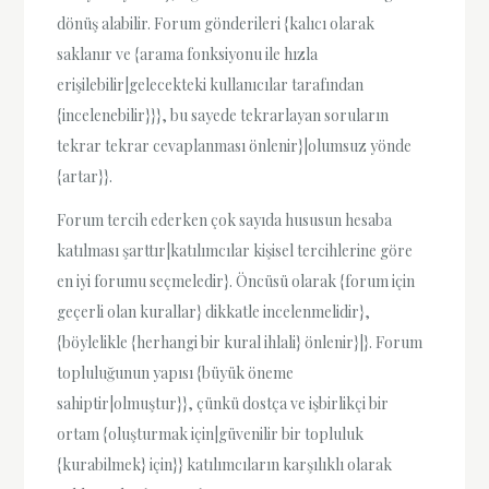
dönüş alabilir. Forum gönderileri {kalıcı olarak
saklanır ve {arama fonksiyonu ile hızla
erişilebilir|gelecekteki kullanıcılar tarafından
{incelenebilir}}}, bu sayede tekrarlayan soruların
tekrar tekrar cevaplanması önlenir}|olumsuz yönde
{artar}}.
Forum tercih ederken çok sayıda hususun hesaba
katılması şarttır|katılımcılar kişisel tercihlerine göre
en iyi forumu seçmeledir}. Öncüsü olarak {forum için
geçerli olan kurallar} dikkatle incelenmelidir},
{böylelikle {herhangi bir kural ihlali} önlenir}|}. Forum
topluluğunun yapısı {büyük öneme
sahiptir|olmuştur}}, çünkü dostça ve işbirlikçi bir
ortam {oluşturmak için|güvenilir bir topluluk
{kurabilmek} için}} katılımcıların karşılıklı olarak