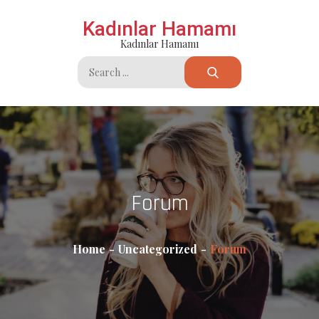
Skip
Kadınlar Hamamı
to
Kadınlar Hamamı
content
Search
for:
Forum
Home
Uncategorized
Forum