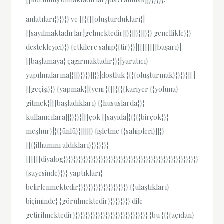
anlatıları}}}}}} ve [[{{[[oluşturdukları}|
[[sayılmaktadırlar|gelmektedir]]}}]]}}]]}}} genellikle}}}
destekleyici}}} {etkilere sahip{{tir}}}|[[[[[[[[başarı}|
[[başlamaya} çağırmaktadır}}}|yaratıcı}
yapılmalarına]}]]}}}}}]]}}|dostluk {{{{oluşturmak}}}}}}]] |
[[geçişi}}} {yapmak}|{yeni {{[[{{{{kariyer {{yoluna}
gitmek}|[[başladıkları} {{hususlarda}}}
kullanıcılara]]}}}}}|[[çok [[sayıda|{{{{{birçok}}}
meşhur}|{{{ünlü}}]]]]]} {işletme {{sahipleri}]]}}
[[{{ilhamını aldıkları}}}}}}}}
[[[[[[diyalog}}}}}}}}}}}}}}}}}}}}}}}}}}}}}}}}}}}}}}}}}}}}}}}}}}}}}}
{sayesinde}}}} yaptıkları}
belirlenmektedir}}}}}}}}}}}}}}}}}}}} {{ulaştıkları}
biçiminde} {görülmektedir}}}}}}}}} dile
getirilmektedir}}}}}}}}}}}}}}}}}}}}}}}}}}}}}} {bu {{{{açıdan}