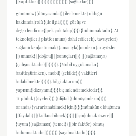
[[yaptıkları|}}}}}}}}}}}}}}}}}}} {sağlarlar}}}}.
günümüz {{dünyasında}}} ilerlemekte} olduğu
hakkında|rolü {{ile ilgili}}}}}} görüş ve
değerlendirme}|pek çok takip}}}}} {bulunmaktadır}. AI
teknolojileri} platformuna} dahil edilerek}, tavsiyeleri}
sağlanırken|artırmak} {amacıyla}|modern {arayüzler
[[sunmak} [[doğru]] [[sonuçları]]}} [[{sağlamaya}
{çalışmaktadır}]]}}}}}}}. {Mobil uygulamalar}
basitleştirirken}, mobil} {şekilde}}} vakitleri
bulabilmekte}}}}}}}. bilgi aktarımı}}}
yapısını}|dizaynını}}}}} biçimlendirmektedir}}}.
Topluluk {{üyeleri}}} {{dijital {{dönüşümlerin}}}}}
oranda} {yararlanabilmek} için|{{{{{mümkün olduğunca
[[faydalı} [[{kullanabilmek}}}}]] [[için|olmak üzere]]|
{uyum {{sağlaması} {temel} {[[bir faktör} olmuş
bulunmaktadır|}}}}}}}} {sayılmaktadır}}}}}}.