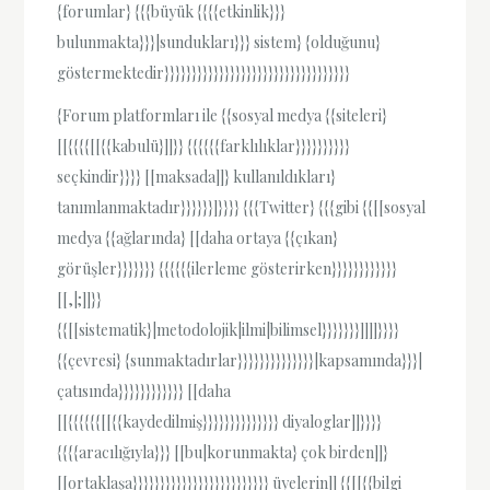
{forumlar} {{{büyük {{{{etkinlik}}}
bulunmakta}}}|sundukları}}} sistem} {olduğunu}
göstermektedir}}}}}}}}}}}}}}}}}}}}}}}}}}}}}}}}}}
{Forum platformları ile {{sosyal medya {{siteleri}
[[{{{{[[{{kabulü}]]}} {{{{{{farklılıklar}}}}}}}}}}
seçkindir}}}} [[maksada]]} kullanıldıkları}
tanımlanmaktadır}}}}}}]}}}} {{{Twitter} {{{gibi {{[[sosyal
medya {{ağlarında} [[daha ortaya {{çıkan}
görüşler}}}}}}} {{{{{{ilerleme gösterirken}}}}}}}}}}}}
[[,|;]]}}
{{[[sistematik}|metodolojik|ilmi|bilimsel}}}}}}}]]]]}}}}
{{çevresi} {sunmaktadırlar}}}}}}}}}}}}}}|kapsamında}}}|
çatısında}}}}}}}}}}}} [[daha
[[{{{{{{[[{{kaydedilmiş}}}}}}}}}}}}}} diyaloglar]]}}}}
{{{{aracılığıyla}}} [[bu|korunmakta} çok birden]]}
[[ortaklaşa}}}}}}}}}}}}}}}}}}}}}}}}} üyelerin]] {{[[{{bilgi