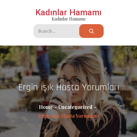
Skip
Kadınlar Hamamı
to
Kadınlar Hamamı
content
Search
for:
Ergin ışık Hasta Yorumları
Home
Uncategorized
Ergin ışık Hasta Yorumları