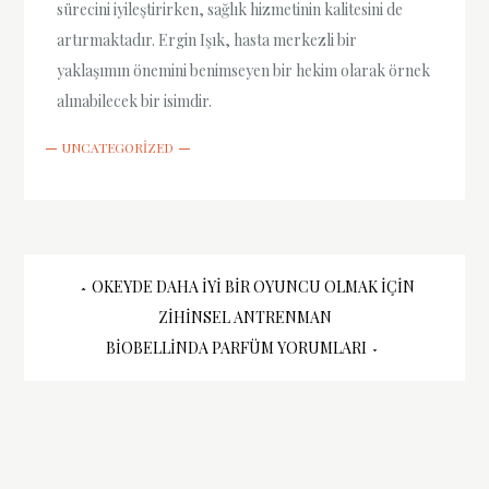
sürecini iyileştirirken, sağlık hizmetinin kalitesini de
artırmaktadır. Ergin Işık, hasta merkezli bir
yaklaşımın önemini benimseyen bir hekim olarak örnek
alınabilecek bir isimdir.
UNCATEGORIZED
Yazı
OKEYDE DAHA İYI BIR OYUNCU OLMAK İÇIN
ZIHINSEL ANTRENMAN
gezinmesi
BIOBELLINDA PARFÜM YORUMLARI