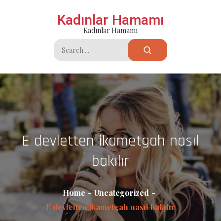
Skip
Kadınlar Hamamı
to
Kadınlar Hamamı
content
Search
for:
E devletten ikametgah nasıl
bakılır
Home
Uncategorized
E devletten ikametgah nasıl bakılır