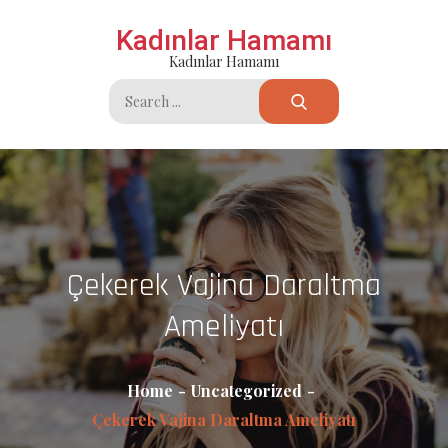
Skip
Kadınlar Hamamı
to
Kadınlar Hamamı
content
Search
for:
Çekerek Vajina Daraltma
Ameliyatı
Home
Uncategorized
Çekerek Vajina Daraltma Ameliyatı