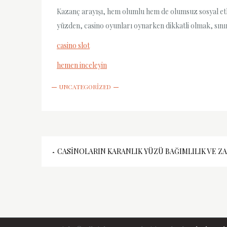
Kazanç arayışı, hem olumlu hem de olumsuz sosyal etkile
yüzden, casino oyunları oynarken dikkatli olmak, sınır
casino slot
hemen inceleyin
UNCATEGORIZED
Yazı
CASINOLARIN KARANLIK YÜZÜ BAĞIMLILIK VE Z
gezinmesi