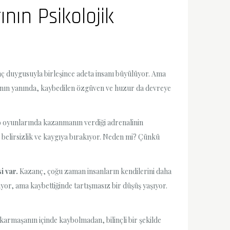
ın Psikolojik
ç duygusuyla birleşince adeta insanı büyülüyor. Ama
aranın yanında, kaybedilen özgüven ve huzur da devreye
o oyunlarında kazanmanın verdiği adrenalinin
ni belirsizlik ve kaygıya bırakıyor. Neden mi? Çünkü
i var.
Kazanç, çoğu zaman insanların kendilerini daha
iyor, ama kaybettiğinde tartışmasız bir düşüş yaşıyor.
karmaşanın içinde kaybolmadan, bilinçli bir şekilde