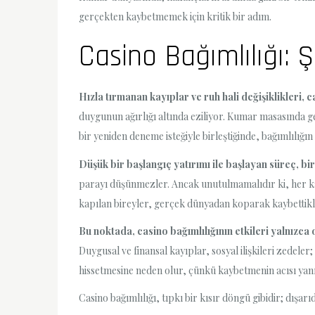
gerçekten kaybetmemek için kritik bir adım.
Casino Bağımlılığı: 
Hızla tırmanan kayıplar ve ruh hali değişiklikleri, c
duygunun ağırlığı altında eziliyor. Kumar masasında ge
bir yeniden deneme isteğiyle birleştiğinde, bağımlılığın
Düşük bir başlangıç yatırımı ile başlayan süreç, bir
parayı düşünmezler. Ancak unutulmamalıdır ki, her kaz
kapılan bireyler, gerçek dünyadan koparak kaybettikle
Bu noktada, casino bağımlılığının etkileri yalnızca 
Duygusal ve finansal kayıplar, sosyal ilişkileri zedel
hissetmesine neden olur, çünkü kaybetmenin acısı yanınd
Casino bağımlılığı, tıpkı bir kısır döngü gibidir; dışa