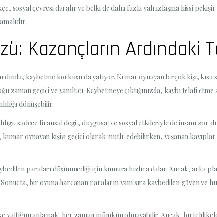
çe, sosyal çevresi daralır ve belki de daha fazla yalnızlaşma hissi pekişi
amalıdır.
ü: Kazançların Ardındaki Te
rdında, kaybetme korkusu da yatıyor. Kumar oynayan birçok kişi, kısa 
u zaman geçici ve yanıltıcı. Kaybetmeye çıktığınızda, kaybı telafi etme 
lılığa dönüşebilir.
ığı, sadece finansal değil, duygusal ve sosyal etkileriyle de insanı zor du
r, kumar oynayan kişiyi geçici olarak mutlu edebilirken, yaşanan kayıplar d
bedilen paraları düşünmediği için kumara hızlıca dalar. Ancak, arka plan
r. Sonuçta, bir oyuna harcanan paraların yanı sıra kaybedilen güven ve 
like yattığını anlamak, her zaman mümkün olmayabilir. Ancak, bu tehli