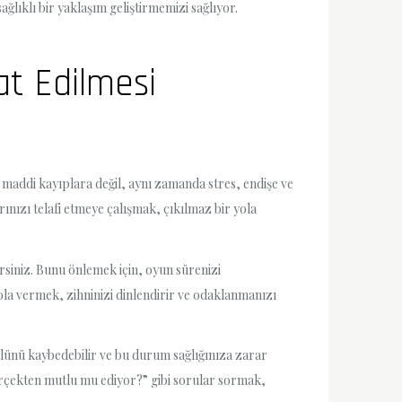
ıklı bir yaklaşım geliştirmemizi sağlıyor.
t Edilmesi
addi kayıplara değil, aynı zamanda stres, endişe ve
rınızı telafi etmeye çalışmak, çıkılmaz bir yola
irsiniz. Bunu önlemek için, oyun sürenizi
 mola vermek, zihninizi dinlendirir ve odaklanmanızı
ünü kaybedebilir ve bu durum sağlığınıza zarar
erçekten mutlu mu ediyor?” gibi sorular sormak,