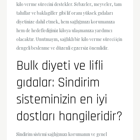
kilo verme sürecini destekler. Sebzeler, meyveler, tam
tahıllar ve baklagiller gibi lif oranı yüksek gıdaları
diyetinize dahil etmek, hem sağlığınızı korumanıza
hem de hedeflediğiniz kiloya ulaşmanıza yardımcı
olacaktır. Unutmayın, sağlıklı bir kilo verme süreci için
dengeli beslenme ve düzenli egzersiz önemlidir.
Bulk diyeti ve lifli
gıdalar: Sindirim
sisteminizin en iyi
dostları hangileridir?
Sindirim sistemi sağlığınızı korumanın ve genel