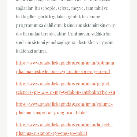
sağlarlar. Bu sebeple, sebze, meyve, tam tahıl ve
baklagiller gibi lifli gıdaları günlük beslenme
programınıza dahil etmek sindirim sisteminizin en iyi
dostlarından biri olacaktır. Unutmayın, sağlıklı bir
sindirim sistemi genel sağlığınızı destekler ve yaşam
kalitenizi artırır.
https://www.anabolickapinda15.com/urun/optimum-
pharma-testosterone-cypionate-200-mg-10-ml
https://www.anabolickapinda15.com/urun/peptid-
sciences-pt-141-10-mg-5-flakon-antiibakteriyel-su
https://www.anabolickapinda15.com/urun/volume-
pharma-anapolon-50mg-100-tablet
https://www.anabolickapinda15.com/urun/hi-tech-
pharma-sustanon-250-mg-30-tablet