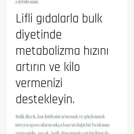
edebilirsiniz.
Lifli gıdalarla bulk
diyetinde
metabolizma hızını
artırın ve kilo
vermenizi
destekleyin.
Bulk diyeti, kas kütlesini artırmak ve güçlenmek
isteyen sporcuların sıkça başvurduğu bir beslenme
yöntemidir. Ancak, bulk döneminde yağ birikimi de