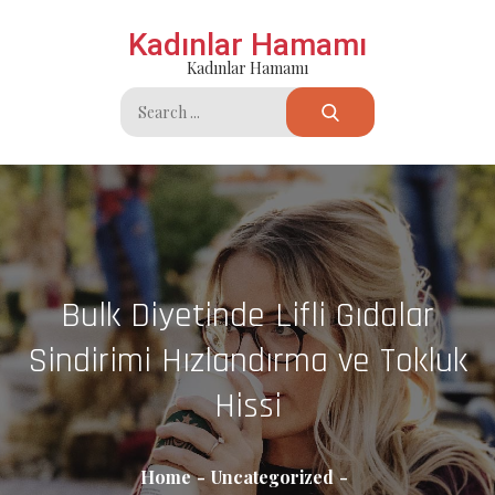
Skip
Kadınlar Hamamı
to
Kadınlar Hamamı
content
Search
for:
Bulk Diyetinde Lifli Gıdalar
Sindirimi Hızlandırma ve Tokluk
Hissi
Home
Uncategorized