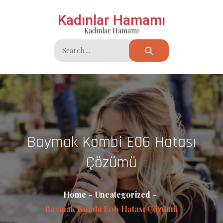
Skip
Kadınlar Hamamı
to
Kadınlar Hamamı
content
Search
for:
Baymak Kombi E06 Hatası
Çözümü
Home
Uncategorized
Baymak Kombi E06 Hatası Çözümü