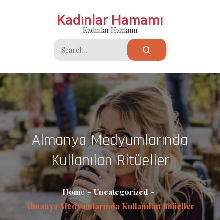
Skip
Kadınlar Hamamı
to
Kadınlar Hamamı
content
Search
for:
Almanya Medyumlarında
Kullanılan Ritüeller
Home
Uncategorized
Almanya Medyumlarında Kullanılan Ritüeller