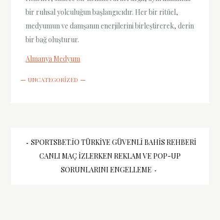
bir ruhsal yolculuğun başlangıcıdır. Her bir ritüel,
medyumun ve danışanın enerjilerini birleştirerek, derin
bir bağ oluşturur.
Almanya Medyum
UNCATEGORIZED
Yazı
SPORTSBET.IO TÜRKIYE GÜVENLI BAHIS REHBERI
CANLI MAÇ IZLERKEN REKLAM VE POP-UP
gezinmesi
SORUNLARINI ENGELLEME