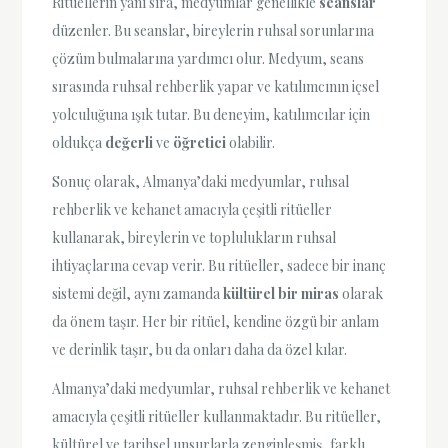
Ritüellerin yanı sıra, medyumlar genellikle
seanslar
düzenler. Bu seanslar, bireylerin ruhsal sorunlarına
çözüm bulmalarına yardımcı olur. Medyum, seans
sırasında ruhsal rehberlik yapar ve katılımcının içsel
yolculuğuna ışık tutar. Bu deneyim, katılımcılar için
oldukça
değerli
ve
öğretici
olabilir.
Sonuç olarak, Almanya’daki medyumlar, ruhsal
rehberlik ve kehanet amacıyla çeşitli ritüeller
kullanarak, bireylerin ve toplulukların ruhsal
ihtiyaçlarına cevap verir. Bu ritüeller, sadece bir inanç
sistemi değil, aynı zamanda
kültürel bir miras
olarak
da önem taşır. Her bir ritüel, kendine özgü bir anlam
ve derinlik taşır, bu da onları daha da özel kılar.
Almanya’daki medyumlar, ruhsal rehberlik ve kehanet
amacıyla çeşitli ritüeller kullanmaktadır. Bu ritüeller,
kültürel ve tarihsel unsurlarla zenginleşmiş, farklı