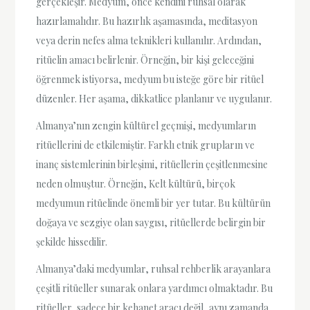
gerçekleşir. Medyum, önce kendini ruhsal olarak
hazırlamalıdır. Bu hazırlık aşamasında, meditasyon
veya derin nefes alma teknikleri kullanılır. Ardından,
ritüelin amacı belirlenir. Örneğin, bir kişi geleceğini
öğrenmek istiyorsa, medyum bu isteğe göre bir ritüel
düzenler. Her aşama, dikkatlice planlanır ve uygulanır.
Almanya’nın zengin kültürel geçmişi, medyumların
ritüellerini de etkilemiştir. Farklı etnik grupların ve
inanç sistemlerinin birleşimi, ritüellerin çeşitlenmesine
neden olmuştur. Örneğin, Kelt kültürü, birçok
medyumun ritüelinde önemli bir yer tutar. Bu kültürün
doğaya ve sezgiye olan saygısı, ritüellerde belirgin bir
şekilde hissedilir.
Almanya’daki medyumlar, ruhsal rehberlik arayanlara
çeşitli ritüeller sunarak onlara yardımcı olmaktadır. Bu
ritüeller, sadece bir kehanet aracı değil, aynı zamanda