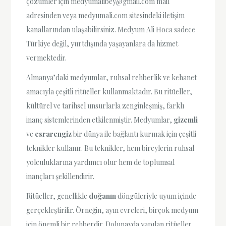
çözümler için
medyumalibey@gmail.com
mail
adresinden veya medyumali.com sitesindeki iletişim
kanallarından ulaşabilirsiniz. Medyum Ali Hoca sadece
Türkiye değil, yurtdışında yaşayanlara da hizmet
vermektedir.
Almanya’daki medyumlar, ruhsal rehberlik ve kehanet
amacıyla çeşitli ritüeller kullanmaktadır. Bu ritüeller,
kültürel ve tarihsel unsurlarla zenginleşmiş, farklı
inanç sistemlerinden etkilenmiştir. Medyumlar,
gizemli
ve
esrarengiz
bir dünya ile bağlantı kurmak için çeşitli
teknikler kullanır. Bu teknikler, hem bireylerin ruhsal
yolculuklarına yardımcı olur hem de toplumsal
inançları şekillendirir.
Ritüeller, genellikle
doğanın
döngüleriyle uyum içinde
gerçekleştirilir. Örneğin, ayın evreleri, birçok medyum
için önemli bir rehberdir. Dolunayda yapılan ritüeller,