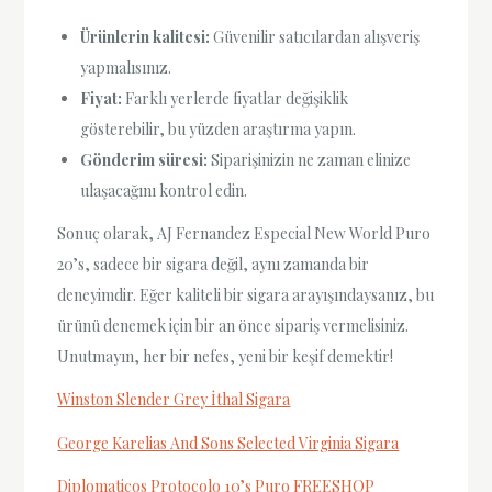
Ürünlerin kalitesi:
Güvenilir satıcılardan alışveriş
yapmalısınız.
Fiyat:
Farklı yerlerde fiyatlar değişiklik
gösterebilir, bu yüzden araştırma yapın.
Gönderim süresi:
Siparişinizin ne zaman elinize
ulaşacağını kontrol edin.
Sonuç olarak, AJ Fernandez Especial New World Puro
20’s, sadece bir sigara değil, aynı zamanda bir
deneyimdir. Eğer kaliteli bir sigara arayışındaysanız, bu
ürünü denemek için bir an önce sipariş vermelisiniz.
Unutmayın, her bir nefes, yeni bir keşif demektir!
Winston Slender Grey İthal Sigara
George Karelias And Sons Selected Virginia Sigara
Diplomaticos Protocolo 10’s Puro FREESHOP