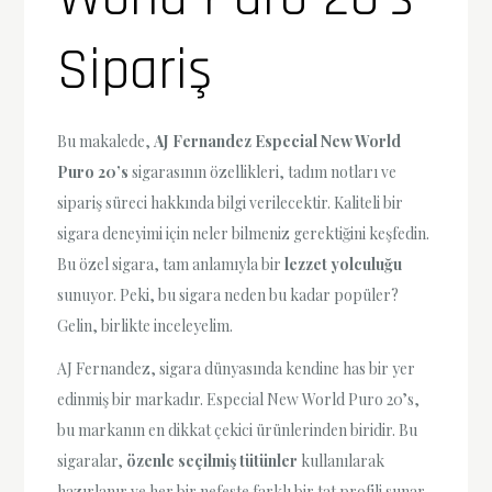
Sipariş
Bu makalede,
AJ Fernandez Especial New World
Puro 20’s
sigarasının özellikleri, tadım notları ve
sipariş süreci hakkında bilgi verilecektir. Kaliteli bir
sigara deneyimi için neler bilmeniz gerektiğini keşfedin.
Bu özel sigara, tam anlamıyla bir
lezzet yolculuğu
sunuyor. Peki, bu sigara neden bu kadar popüler?
Gelin, birlikte inceleyelim.
AJ Fernandez, sigara dünyasında kendine has bir yer
edinmiş bir markadır. Especial New World Puro 20’s,
bu markanın en dikkat çekici ürünlerinden biridir. Bu
sigaralar,
özenle seçilmiş tütünler
kullanılarak
hazırlanır ve her bir nefeste farklı bir tat profili sunar.