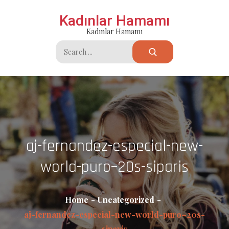
Skip
Kadınlar Hamamı
to
Kadınlar Hamamı
content
Search
for:
aj-fernandez-especial-new-
world-puro–20s-siparis
Home
Uncategorized
aj-fernandez-especial-new-world-puro–20s-
siparis