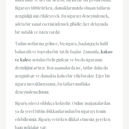
Sigarayı tüttürürken, damaklarınızda oluşan tatların
zenginliği sizi etkileyecek. Bu sigarayı deneyimlemek,
adeta bir sanat eserini izlemek gibidir; her detayında
bir ustalık ve özen vardır.
Tadım notlarına gelince, bu sigara, başlangıçta hafif
baharatlı ve topraksı bir tat ile başlar. Zamanla,
kakao
ve kahve
notaları belirginleşir ve bu da sigaranın
derinliğini artırır. Son aşamalarda ise, tatlar daha da
zenginleşir ve damakta kalıcı bir etki bırakır. Eğer bir
sigara meraklısıysanız, bu tatları mutlaka
deneyimlemelisiniz.
Sipariş süreci oldukça kolaydır. Online mağazalardan
ya da yerel tütün dükkanlarından bu sigarayı temin
edebilirsiniz. Sipariş verirken dikkat etmeniz gereken
bazı noktalar var: