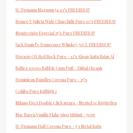
H. Upmann Magnum 54 10’s FREESHOP
Romeo Y Julieta Wide Churchills Puro 10’s FREESHOP
Montecristo Especial 25’s Puro FREESHOP
Jack Daniel’s Tenneessee Whiskey 70CL FREESHOP
Horacio OX Red Rock Puro – 12’s Ahşap kutu Satın Al
Saltica 10000 Bubble Gum Puff – Dijital ekranlı
Dominican Bundles Corona Puro – 25’s
Cohiba Puro Küllüğü 2
Milano Eject Double Click sigara – Mentol ve Böğürtlen
Mac Baren Vanilla Flake pipo tütünü – 50gr
H. Upmann Half Corona Puro – 5´s Metal Kutu