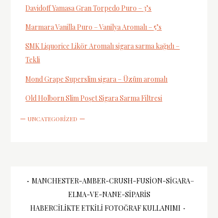
Davidoff Yamasa Gran Torpedo Puro – 3’s
Marmara Vanilla Puro – Vanilya Aromalı – 5’s
SMK Liquorice Likör Aromalı sigara sarma kağıdı –
Tekli
Mond Grape Superslim sigara – Üzüm aromalı
Old Holborn Slim Poşet Sigara Sarma Filtresi
UNCATEGORIZED
Yazı
MANCHESTER-AMBER-CRUSH-FUSION-SIGARA–
ELMA-VE-NANE-SIPARIS
gezinmesi
HABERCILIKTE ETKILI FOTOĞRAF KULLANIMI