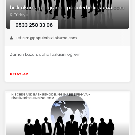
hızlı okuma programı - populerhizliokuma.com
Türkiye
0533 258 33 06
iletisim@populerhizliokuma.com
Zaman kazan, daha fazlasını öğren!
DETAYLAR
KITCHEN AND BATH REMODELING IN LEESBURG VA -
FINELINEKITCHENSINC.COM