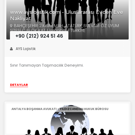
www.ayslojistik.com - Uluslararası Evden Eve
Nakliyat
BAHÇEŞEHİR 2.KISIM MAH. ATATÜRK BULVARI ÖZ UYUM
SİTESİ C BLOK KAT 1 İstanbul / TÜRKİYE
+90 (212) 924 51 46
AYS Lojistik
Sınır Tanımayan Taşımacılık Deneyimi.
DETAYLAR
ANTALYA BOŞANMA AVUKATI - YILDIZCANDAN HUKUK BÜROSU