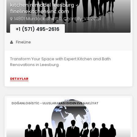
kitchen remodel leesburg -
finelinekitchensinc.com
14801 Murdock St #150, Chantilly, VA 20151
+1 (571) 495-2616
FineLine
Transform Your Space with Expert Kitchen and Bath
Renovations in Leesburg.
DETAYLAR
DOĞANLOGISTIC - ULUSLARARASI EVDEN EVE NAKLIYAT