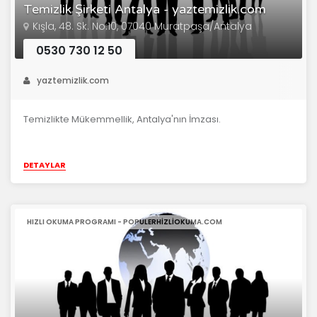
Temizlik Şirketi Antalya - yaztemizlik.com
Kışla, 48. Sk. No:10, 07040 Muratpaşa/Antalya
0530 730 12 50
yaztemizlik.com
Temizlikte Mükemmellik, Antalya'nın İmzası.
DETAYLAR
HIZLI OKUMA PROGRAMI - POPULERHIZLIOKUMA.COM