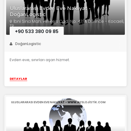
Uluslararası Evden Eve Nakliyat -
DoğanLogistic
İbni Sina Mah. Piri Reis Cad. No: 47/A Derince - Kocaeli,
TR
+90 533 380 09 85
DoğanLogistic
Evden eve, sınırları aşan hizmet.
DETAYLAR
ULUSLARARASI EVDEN EVE NAKLIYAT - WWW.AYSLOJISTIK.COM