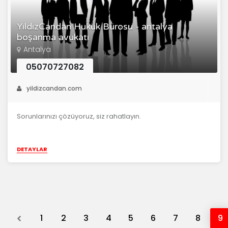
YıldızCandan Hukuk Bürosu - antalya
boşanma avukatı
Antalya
05070727082
yildizcandan.com
Sorunlarınızı çözüyoruz, siz rahatlayın.
DETAYLAR
Previous
1
2
3
4
5
6
7
8
9