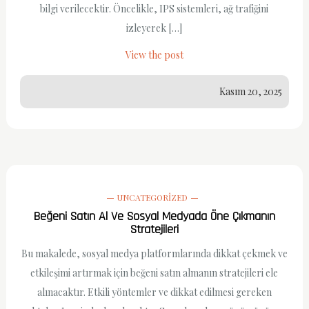
bilgi verilecektir. Öncelikle, IPS sistemleri, ağ trafiğini
izleyerek […]
View the post
Kasım 20, 2025
UNCATEGORIZED
Beğeni Satın Al Ve Sosyal Medyada Öne Çıkmanın
Stratejileri
Bu makalede, sosyal medya platformlarında dikkat çekmek ve
etkileşimi artırmak için beğeni satın almanın stratejileri ele
alınacaktır. Etkili yöntemler ve dikkat edilmesi gereken